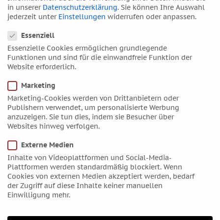
können über die folgende E-Mail-Adresse Kontakt
in unserer
Datenschutzerklärung
.
Sie können Ihre Auswahl
jederzeit unter
Einstellungen
widerrufen oder anpassen.
aufnehmen:
astrologie.ag.stuttgart@t-online.de
Datenschutzeinstellungen
Essenziell
Essenzielle Cookies ermöglichen grundlegende
Funktionen und sind für die einwandfreie Funktion der
Informationen
Website erforderlich.
Marketing
Kontakt
Marketing-Cookies werden von Drittanbietern oder
Wegbeschreibung
Publishern verwendet, um personalisierte Werbung
anzuzeigen. Sie tun dies, indem sie Besucher über
Websites hinweg verfolgen.
Rechtliches
Externe Medien
Impressum
Inhalte von Videoplattformen und Social-Media-
Plattformen werden standardmäßig blockiert. Wenn
Datenschutzerklärung
Cookies von externen Medien akzeptiert werden, bedarf
Cookie Einstellungen
der Zugriff auf diese Inhalte keiner manuellen
Einwilligung mehr.
AGB und Widerrufsbelehrung