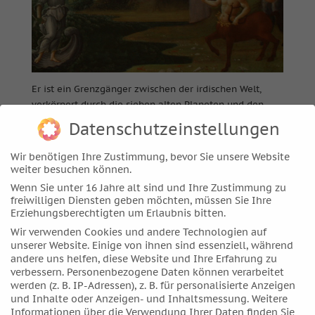
Er ist ein Grenzgänger zwischen der irdischen Welt,
verkörpert durch die sieben alten Planeten und den
unermesslichen Weiten des Weltalls mit den drei neuen
Datenschutzeinstellungen
Planeten und den Himmelskörpern in und jenseits des
Kuipergürtels. Ein neuer Blick auf diesen faszinierenden
Wir benötigen Ihre Zustimmung, bevor Sie unsere Website
Zentauren und seine astrologische Deutung stehen im
weiter besuchen können.
Mittelpunkt dieser Abendveranstaltung.
Wenn Sie unter 16 Jahre alt sind und Ihre Zustimmung zu
freiwilligen Diensten geben möchten, müssen Sie Ihre
Erziehungsberechtigten um Erlaubnis bitten.
Dienstag 12. September
Wir verwenden Cookies und andere Technologien auf
2022, 19.00 – 21.00 Uhr
unserer Website. Einige von ihnen sind essenziell, während
andere uns helfen, diese Website und Ihre Erfahrung zu
Preis: 15,- Euro
verbessern.
Personenbezogene Daten können verarbeitet
werden (z. B. IP-Adressen), z. B. für personalisierte Anzeigen
Die Anmeldung zu diesem Themenabend erfolgt über
und Inhalte oder Anzeigen- und Inhaltsmessung.
Weitere
die
Astrologische Arbeitsgemeinschaft Stuttgart
. Sie
Informationen über die Verwendung Ihrer Daten finden Sie