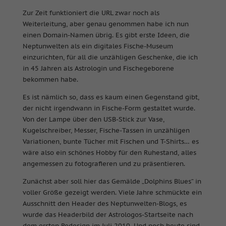
Zur Zeit funktioniert die URL zwar noch als
Weiterleitung, aber genau genommen habe ich nun
einen Domain-Namen übrig. Es gibt erste Ideen, die
Neptunwelten als ein digitales Fische-Museum
einzurichten, für all die unzähligen Geschenke, die ich
in 45 Jahren als Astrologin und Fischegeborene
bekommen habe.
Es ist nämlich so, dass es kaum einen Gegenstand gibt,
der nicht irgendwann in Fische-Form gestaltet wurde.
Von der Lampe über den USB-Stick zur Vase,
Kugelschreiber, Messer, Fische-Tassen in unzähligen
Variationen, bunte Tücher mit Fischen und T-Shirts… es
wäre also ein schönes Hobby für den Ruhestand, alles
angemessen zu fotografieren und zu präsentieren.
Zunächst aber soll hier das Gemälde „Dolphins Blues“ in
voller Größe gezeigt werden. Viele Jahre schmückte ein
Ausschnitt den Header des Neptunwelten-Blogs, es
wurde das Headerbild der Astrologos-Startseite nach
dem ersten Redesign im Juli 2010. Und noch heute sind