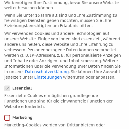
Wir benötigen Ihre Zustimmung, bevor Sie unsere Website
Universums, in dem es verrückte Planeten, seltsame
weiter besuchen können.
Orte und noch merkwürdigere Bewohner gibt. Allen
voran der telepathisch-begabte Babelfisch, der im Ohr
Wenn Sie unter 16 Jahre alt sind und Ihre Zustimmung zu
freiwilligen Diensten geben möchten, müssen Sie Ihre
seines Bewohners unbewusste Gehirnströme aufnimmt
Erziehungsberechtigten um Erlaubnis bitten.
und deshalb alle Sprachen verstehen kann.
(mehr …)
Wir verwenden Cookies und andere Technologien auf
unserer Website. Einige von ihnen sind essenziell, während
andere uns helfen, diese Website und Ihre Erfahrung zu
Schrödingers Horoskop
verbessern.
Personenbezogene Daten können verarbeitet
von
Monika Heer
|
12. August 2011
werden (z. B. IP-Adressen), z. B. für personalisierte Anzeigen
und Inhalte oder Anzeigen- und Inhaltsmessung.
Weitere
Erwin Schrödinger war ein österreichischer Physiker,
Informationen über die Verwendung Ihrer Daten finden Sie
Philosoph und Nobelpreisträger. Er ist mit einem
in unserer
Datenschutzerklärung
.
Sie können Ihre Auswahl
Katzenexperiment sehr populär geworden. Kurz gesagt
jederzeit unter
Einstellungen
widerrufen oder anpassen.
Datenschutzeinstellungen
geht es in diesem Experiment um eine
Essenziell
Schlussfolgerung, die auf Gesetzmäßigkeiten der
Quantenmechanik basiert.
Schrödingers Katze
ist dabei
Essenzielle Cookies ermöglichen grundlegende
Funktionen und sind für die einwandfreie Funktion der
gleichzeitig tot und lebendig.
Website erforderlich.
Marketing
Schrödingers Cat via
Fasel
Marketing-Cookies werden von Drittanbietern oder