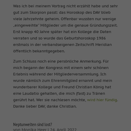
Was ich bei meinem Vortrag nicht erzählt habe und sehr
gut zum Skorpion passt: das Horoskop des DAV blieb
viele Jahrzehnte geheim. Offenbar wussten nur wenige
„eingeweihte“ Mitglieder um die genaue Gründungszeit.
Erst knapp 40 Jahre später hat ein Kollege die Daten
verraten und so wurde das Geburtshoroskop 1986
erstmals in der verbandseigenen Zeitschrift Meridian
öffentlich bekanntgegeben.
Zum Schluss noch eine persönliche Anmerkung. Für
mich begann der Kongress mit einem sehr schönen
Erlebnis während der Mitgliederversammlung. Ich
wurde nämlich zum Ehrenmitglied ernannt und mein
wunderbarer Kollege und Freund Christian König hat
eine Laudatio gehalten, die mich (fast) zu Tränen
gerührt hat. Wer sie nachlesen möchte,
wird hier fündig
.
Danke lieber DAV, danke Christian.
Neptunwelten sind lost?
von
Monika Heer
|
24. April 2022