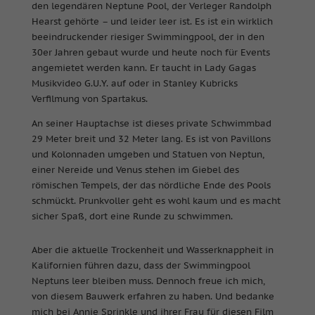
den legendären Neptune Pool, der Verleger Randolph
Hearst gehörte – und leider leer ist. Es ist ein wirklich
beeindruckender riesiger Swimmingpool, der in den
30er Jahren gebaut wurde und heute noch für Events
angemietet werden kann. Er taucht in Lady Gagas
Musikvideo G.U.Y. auf oder in Stanley Kubricks
Verfilmung von Spartakus.
An seiner Hauptachse ist dieses private Schwimmbad
29 Meter breit und 32 Meter lang. Es ist von Pavillons
und Kolonnaden umgeben und Statuen von Neptun,
einer Nereide und Venus stehen im Giebel des
römischen Tempels, der das nördliche Ende des Pools
schmückt. Prunkvoller geht es wohl kaum und es macht
sicher Spaß, dort eine Runde zu schwimmen.
Aber die aktuelle Trockenheit und Wasserknappheit in
Kalifornien führen dazu, dass der Swimmingpool
Neptuns leer bleiben muss. Dennoch freue ich mich,
von diesem Bauwerk erfahren zu haben. Und bedanke
mich bei Annie Sprinkle und ihrer Frau für diesen Film