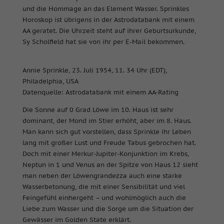
und die Hommage an das Element Wasser. Sprinkles
Horoskop ist übrigens in der Astrodatabank mit einem
AA geratet. Die Uhrzeit steht auf ihrer Geburtsurkunde,
Sy Scholfield hat sie von ihr per E-Mail bekommen.
Annie Sprinkle, 23. Juli 1954, 11. 34 Uhr (EDT),
Philadelphia, USA
Datenquelle: Astrodatabank mit einem AA-Rating
Die Sonne auf 0 Grad Löwe im 10. Haus ist sehr
dominant, der Mond im Stier erhöht, aber im 8. Haus.
Man kann sich gut vorstellen, dass Sprinkle ihr Leben
lang mit großer Lust und Freude Tabus gebrochen hat.
Doch mit einer Merkur-Jupiter-Konjunktion im Krebs,
Neptun in 1 und Venus an der Spitze von Haus 12 sieht
man neben der Löwengrandezza auch eine starke
Wasserbetonung, die mit einer Sensibilität und viel
Feingefühl einhergeht – und wohlmöglich auch die
Liebe zum Wasser und die Sorge um die Situation der
Gewässer im Golden State erklärt.