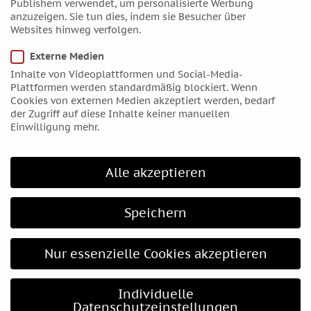
Publishern verwendet, um personalisierte Werbung
(mehr …)
anzuzeigen. Sie tun dies, indem sie Besucher über
Websites hinweg verfolgen.
Alle Jahre wieder
Externe Medien
von
Monika Heer
|
14. Januar 2011
Inhalte von Videoplattformen und Social-Media-
Plattformen werden standardmäßig blockiert. Wenn
Ich hatte es gestern zuerst
in der Huffington Post
Cookies von externen Medien akzeptiert werden, bedarf
gelesen, einer amerikanischen Onlinezeitung, die für
der Zugriff auf diese Inhalte keiner manuellen
Einwilligung mehr.
gewöhnlich wohltuend progressiv agiert. Berichtet
wurde, dass ein amerikanischer Astronom das 13.
Tierkreiszeichen entdeckt habe und man wies darauf
Alle akzeptieren
hin, dass nun alle Tierkreiszeichen nicht mehr richtig
seien.
Speichern
(mehr …)
Nur essenzielle Cookies akzeptieren
« Ältere Einträge
Kategorien
Individuelle
ALLgemein
Datenschutzeinstellungen