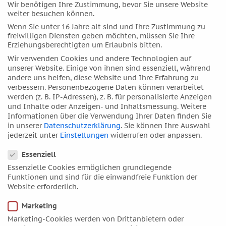
Wir benötigen Ihre Zustimmung, bevor Sie unsere Website
konstruktiv für ihr Leben nutzen können. Es gibt aktuell
weiter besuchen können.
noch drei freie Plätze, während die Jahresvorschau am
Wenn Sie unter 16 Jahre alt sind und Ihre Zustimmung zu
12. Januar bereits ausgebucht ist.
freiwilligen Diensten geben möchten, müssen Sie Ihre
Erziehungsberechtigten um Erlaubnis bitten.
In guter alter Blogtradition soll es aber auch wieder ein
Wir verwenden Cookies und andere Technologien auf
Neujahrs-Gedicht geben. Es kommt dieses Mal von
unserer Website. Einige von ihnen sind essenziell, während
Wilhelm Busch
, verbunden mit guten Wünschen an alle
andere uns helfen, diese Website und Ihre Erfahrung zu
Leserinnen und Leser: Happy New Year 2024!
verbessern.
Personenbezogene Daten können verarbeitet
werden (z. B. IP-Adressen), z. B. für personalisierte Anzeigen
Wilhelm Buch Zu Neujahr
und Inhalte oder Anzeigen- und Inhaltsmessung.
Weitere
Informationen über die Verwendung Ihrer Daten finden Sie
Will das Glück nach seinem Sinn
in unserer
Datenschutzerklärung
.
Sie können Ihre Auswahl
Dir was Gutes schenken,
jederzeit unter
Einstellungen
widerrufen oder anpassen.
Sage Dank und nimm es hin
Datenschutzeinstellungen
Ohne viel Bedenken.
Essenziell
Essenzielle Cookies ermöglichen grundlegende
Jede Gabe sei begrüßt,
Funktionen und sind für die einwandfreie Funktion der
Doch vor allen Dingen:
Website erforderlich.
Das, worum du dich bemühst,
Möge dir gelingen.
Marketing
Marketing-Cookies werden von Drittanbietern oder