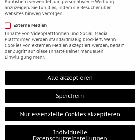
Publishern verwendet, um personalisierte Werbung
Frohe Ostern 2023
anzuzeigen. Sie tun dies, indem sie Besucher über
von
Monika Heer
|
8. April 2023
Websites hinweg verfolgen.
Letztens bin ich im Wald spazieren. Dort fand ich eine
Externe Medien
Tanne, die jemand mit sehr vielen Ostereiern
Inhalte von Videoplattformen und Social-Media-
geschmückt hatte. Vielleicht passt das genau in dieses
Plattformen werden standardmäßig blockiert. Wenn
Jahr 2023 und zum Wechsel von Pluto in den
Cookies von externen Medien akzeptiert werden, bedarf
der Zugriff auf diese Inhalte keiner manuellen
Wassermann: Ostereier am Weihnachtsbaum, das hat
Einwilligung mehr.
mir gut gefallen.
Alle akzeptieren
Speichern
Nur essenzielle Cookies akzeptieren
Individuelle
Datenschutzeinstellungen