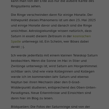
kann man von der Erde aus nur die äußere Kante des
Ringsystems sehen.
Die Ringe verschwinden dann für einige Monate. Der
Höhepunkt dieses Phänomens ist um den 23. Mai 2025
und einige Monate davor und danach sind die Ringe
unsichtbar. Astrologiekundige wissen natürlich, dass
Saturn in exakt diesem Zeitraum in der
kosmischen
Spalte
unterwegs ist. Ein Schelm, wer Böses dabei
denkt ;-).
Ich werde jedenfalls mit einem kleinen Teleskop Saturn
beobachten. Wenn die Sonne im Mai in Stier und
Zwillinge unterwegs ist, wird Saturn am Morgenhimmel
sichtbar sein. Und wie viele Kolleginnen und Kollegen
werde ich im kommenden Jahr Saturn und ebenso
Neptun bei ihren Wechseln über den 0-Grad-
Widderpunkt studieren, entsprechend des Oben-Unten-
Paradigmas. Neue Erkenntnisse und Einsichten sind
dann hier im Blog zu lesen.
Bildquellen: Die Fotos der Saturnringe sind von der