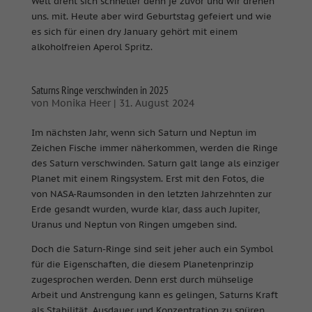
Welt dreht sich schneller denn je zuvor und wir drehen
uns. mit. Heute aber wird Geburtstag gefeiert und wie
es sich für einen dry January gehört mit einem
alkoholfreien Aperol Spritz.
Saturns Ringe verschwinden in 2025
von
Monika Heer
|
31. August 2024
Im nächsten Jahr, wenn sich Saturn und Neptun im
Zeichen Fische immer näherkommen, werden die Ringe
des Saturn verschwinden. Saturn galt lange als einziger
Planet mit einem Ringsystem. Erst mit den Fotos, die
von NASA-Raumsonden in den letzten Jahrzehnten zur
Erde gesandt wurden, wurde klar, dass auch Jupiter,
Uranus und Neptun von Ringen umgeben sind.
Doch die Saturn-Ringe sind seit jeher auch ein Symbol
für die Eigenschaften, die diesem Planetenprinzip
zugesprochen werden. Denn erst durch mühselige
Arbeit und Anstrengung kann es gelingen, Saturns Kraft
als Stabilität, Ausdauer und Konzentration zu spüren.