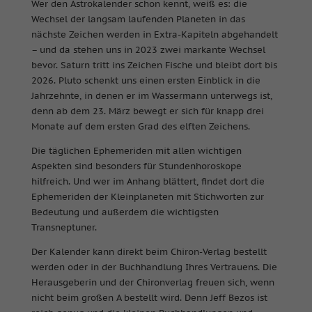
Wer den Astrokalender schon kennt, weiß es: die
Wechsel der langsam laufenden Planeten in das
nächste Zeichen werden in Extra-Kapiteln abgehandelt
– und da stehen uns in 2023 zwei markante Wechsel
bevor. Saturn tritt ins Zeichen Fische und bleibt dort bis
2026. Pluto schenkt uns einen ersten Einblick in die
Jahrzehnte, in denen er im Wassermann unterwegs ist,
denn ab dem 23. März bewegt er sich für knapp drei
Monate auf dem ersten Grad des elften Zeichens.
Die täglichen Ephemeriden mit allen wichtigen
Aspekten sind besonders für Stundenhoroskope
hilfreich. Und wer im Anhang blättert, findet dort die
Ephemeriden der Kleinplaneten mit Stichworten zur
Bedeutung und außerdem die wichtigsten
Transneptuner.
Der Kalender kann direkt beim Chiron-Verlag bestellt
werden oder in der Buchhandlung Ihres Vertrauens. Die
Herausgeberin und der Chironverlag freuen sich, wenn
nicht beim großen A bestellt wird. Denn Jeff Bezos ist