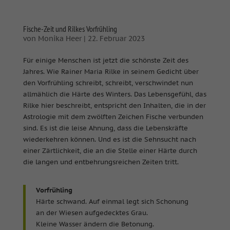
keiner manuellen Einwilligung mehr.
Cookie-Informationen anzeigen
Fische-Zeit und Rilkes Vorfrühling
powered by Borlabs Cookie
Datenschutzerklärung
Impressum
von
Monika Heer
|
22. Februar 2023
Für einige Menschen ist jetzt die schönste Zeit des
Jahres. Wie Rainer Maria Rilke in seinem Gedicht über
den Vorfrühling schreibt, schreibt, verschwindet nun
allmählich die Härte des Winters. Das Lebensgefühl, das
Rilke hier beschreibt, entspricht den Inhalten, die in der
Astrologie mit dem zwölften Zeichen Fische verbunden
sind. Es ist die leise Ahnung, dass die Lebenskräfte
wiederkehren können. Und es ist die Sehnsucht nach
einer Zärtlichkeit, die an die Stelle einer Härte durch
die langen und entbehrungsreichen Zeiten tritt.
Vorfrühling
Härte schwand. Auf einmal legt sich Schonung
an der Wiesen aufgedecktes Grau.
Kleine Wasser ändern die Betonung.