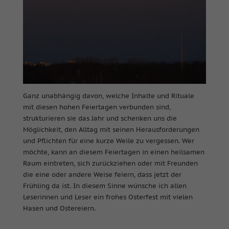
Nur essenzielle Cookies akzeptieren
Zurück
Datenschutzeinstellungen
Essenziell (1)
Essenzielle Cookies ermöglichen grundlegende Funktionen und
sind für die einwandfreie Funktion der Website erforderlich.
Ganz unabhängig davon, welche Inhalte und Rituale
Cookie-Informationen anzeigen
mit diesen hohen Feiertagen verbunden sind,
Mar
Marketing (2)
strukturieren sie das Jahr und schenken uns die
Möglichkeit, den Alltag mit seinen Herausforderungen
Marketing-Cookies werden von Drittanbietern oder Publishern
und Pflichten für eine kurze Weile zu vergessen. Wer
verwendet, um personalisierte Werbung anzuzeigen. Sie tun dies,
möchte, kann an diesem Feiertagen in einen heilsamen
indem sie Besucher über Websites hinweg verfolgen.
Raum eintreten, sich zurückziehen oder mit Freunden
Cookie-Informationen anzeigen
die eine oder andere Weise feiern, dass jetzt der
Ext
Frühling da ist. In diesem Sinne wünsche ich allen
Externe Medien (7)
Leserinnen und Leser ein frohes Osterfest mit vielen
Inhalte von Videoplattformen und Social-Media-Plattformen
Hasen und Ostereiern.
werden standardmäßig blockiert. Wenn Cookies von externen
Medien akzeptiert werden, bedarf der Zugriff auf diese Inhalte