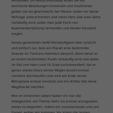
verbunden. Im Geburtshoroskop sollen sie auf
karmische Belastungen hinweisen und traditionell
gelten sie als geschwächt, bei Merkur sollen wir keine
Verträge unterschreiben und wenn Mars alle zwei Jahre
rückläufig wird, sollte man jede Form von
Auseinandersetzung vermeiden und keinen Neustart
wagen.
Genau genommen heißt Rückläufigkeit aber schlicht
und einfach nur, dass ein Planet eine bestimmte
Strecke im Tierkreis mehrfach besucht. Denn bevor er
an einem bestimmten Punkt rückläufig wird und dabei
im Fall von Mars rund 18 Grad zurückwandert, hat er
genau dieses Stück seines Weges bereits einmal
vorwärts durchlaufen und wird am Ende seiner
Retrophase erneut vorwärts und ein drittes Mal diese
Wegstrecke machen.
Wie im wirklichen Leben haben wir nun die
Gelegenheit, ein Thema mehr als einmal anzugucken,
etwas zu begreifen, indem wir zurückschauen und uns
fragen, woher wir kommen. Vor allem die langen