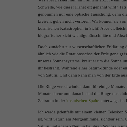
Schwelle, wie dieser Planet oft genannt wird? Tats
powered by Borlabs Cooki
genommen nur eine optische Täuschung, denn die
kreisen, gehen nicht verloren. Wir können sie vo
kosmischen Katastrophen in Sicht! Aber vielleich
biografischer Sicht wichtige Einschnitte und Abs
Doch zunächst zur wissenschaftlichen Erklärung d
ähnlich wie die Rotationsachse der Erde geneigt is
unseres Sonnensystems kreist er um die Sonne und
ihr bestrahlt. Während einer Saturn-Runde oder e
von Saturn. Und dann kann man von der Erde aus
Die Ringe verschwinden dann für einige Monate.
Monate davor und danach sind die Ringe unsichtba
Zeitraum in der
kosmischen Spalte
unterwegs ist. 
Ich werde jedenfalls mit einem kleinen Teleskop 
ist, wird Saturn am Morgenhimmel sichtbar sein
Saturn und ebenso Neptun bei ihren Wechseln üb