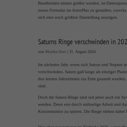
Bandbreiten immer größer werden, ist Datensparsa
Ihrer Daten finden Sie in
Hier finden Sie eine Übe
neues Formular im AstroPlus zu gestalten, zwecks 
sich weitere Information
sich eine noch größere Darstellung anzeigen.
Alle akzeptieren
Datenschutzeinstellungen
Saturns Ringe verschwinden in 20
Essenziell (1)
Essenzielle Cookies ermöglic
von
Monika Heer
|
31. August 2024
Im nächsten Jahr, wenn sich Saturn und Neptun 
Marketing (2)
verschwinden. Saturn galt lange als einziger Pl
den letzten Jahrzehnten zur Erde gesandt wurden
Marketing-Cookies werden vo
über Websites hinweg verfol
sind.
Doch die Saturn-Ringe sind seit jeher auch ein S
Externe Medien (7
werden. Denn erst durch mühselige Arbeit und Ans
Konzentration zu spüren. Die Ringe stehen dabei
Inhalte von Videoplattforme
bedarf der Zugriff auf diese 
Was aber passiert nun im Frühjahr 2025, wenn di