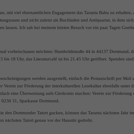
, mit viel ehrenamtlichen Engagement das Taranta Babu zu erhalten, 
altungsraum und nicht zuletzt als Buchladen und Antiquariat, in dem sich
nden lassen. Ich sah bei meinem letzten Besuch vor ein paar Tagen Goeth
inmal vorbeischauen möchten: Humboldtstraße 44 in 44137 Dortmund, d
bis 18 Uhr, das Literaturcafé ist bis 21.45 Uhr geöffnet. Spenden sind
escheinigungen werden ausgestellt, einfach die Postanschrift per Mail 
 Verein zur Förderung der interkulturellen Lesekultur ebenfalls unter d
nfach eine Überweisung aufs Girokonto machen: Verein zur Förderung 
1 0230 31, Sparkasse Dortmund.
die den Dortmunder Tatort gucken, können das Taranta nächsten Jahr i
 nächsten Tatort genau vor der Haustür gedreht.