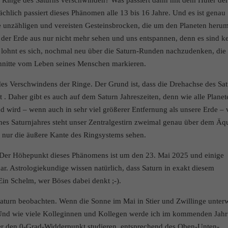
ächlich passiert dieses Phänomen alle 13 bis 16 Jahre. Und es ist genau
e
Dat
 unzähligen und vereisten Gesteinsbrocken, die um den Planeten heru
n der Erde aus nur nicht mehr sehen und uns entspannen, denn es sind k
t lohnt es sich, nochmal neu über die Saturn-Runden nachzudenken, die
chnitte vom Leben seines Menschen markieren.
es Verschwindens der Ringe. Der Grund ist, dass die Drehachse des Sa
t . Daher gibt es auch auf dem Saturn Jahreszeiten, denn wie alle Planet
 wird – wenn auch in sehr viel größerer Entfernung als unsere Erde –
ines Saturnjahres steht unser Zentralgestirn zweimal genau über dem Äq
 nur die äußere Kante des Ringsystems sehen.
 Der Höhepunkt dieses Phänomens ist um den 23. Mai 2025 und einige
r. Astrologiekundige wissen natürlich, dass Saturn in exakt diesem
Ein Schelm, wer Böses dabei denkt ;-).
Saturn beobachten. Wenn die Sonne im Mai in Stier und Zwillinge unter
. Und wie viele Kolleginnen und Kollegen werde ich im kommenden Jahr
er den 0-Grad-Widderpunkt studieren, entsprechend des Oben-Unten-