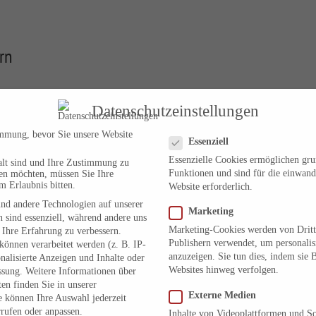
rn
Datenschutzeinstellungen
nn 88 Jahre. Herzlichen Glückwunsch zum Geburtstag an einem
Datenschutzeinstellungen
 in enger Konjunktion zu Merkur im zehnten Haus hat, verwundert nic
immung, bevor Sie unsere Website
Essenziell
ne Rücksicht auf Verluste gesagt, was er denkt – und dabei war er nicht
Essenzielle Cookies ermöglichen gr
alt sind und Ihre Zustimmung zu
rs ganz am Anfang der Waage steht.
Funktionen und sind für die einwand
ben möchten, müssen Sie Ihre
m Erlaubnis bitten.
Website erforderlich.
nd andere Technologien auf unserer
(MEZ), Hamburg, D
Marketing
 sind essenziell, während andere uns
Marketing-Cookies werden von Dritt
 Ihre Erfahrung zu verbessern.
ugahalle in Essen. Da war Wolf Biermanns Ausbürgerung aus der ehemal
Publishern verwendet, um personali
önnen verarbeitet werden (z. B. IP-
 angebahnt, denn immer wieder kritisierte er die bestehenden Verhältnis
anzuzeigen. Sie tun dies, indem sie 
onalisierte Anzeigen und Inhalte oder
den an. Bereits 1965 erhielt er als Liedermacher ein Auftrittsverbot u
Websites hinweg verfolgen.
ssung.
Weitere Informationen über
en finden Sie in unserer
en.
Mit dem Laden des Videos akzeptieren Sie die Datenschutzerk
Externe Medien
e können Ihre Auswahl jederzeit
Mehr erfahren
rufen oder anpassen.
Inhalte von Videoplattformen und S