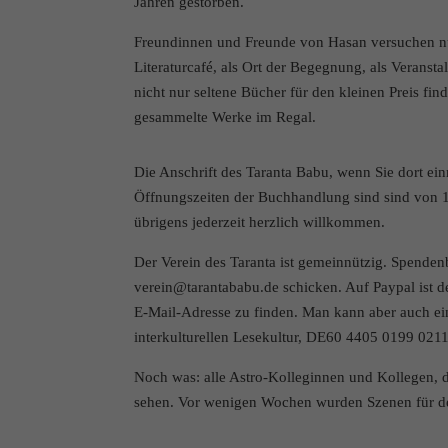
Jahren gestorben.
Freundinnen und Freunde von Hasan versuchen nun
Literaturcafé, als Ort der Begegnung, als Veranst
nicht nur seltene Bücher für den kleinen Preis fi
gesammelte Werke im Regal.
Die Anschrift des Taranta Babu, wenn Sie dort e
Öffnungszeiten der Buchhandlung sind sind von 15 
übrigens jederzeit herzlich willkommen.
Der Verein des Taranta ist gemeinnützig. Spendenb
verein@tarantababu.de schicken. Auf Paypal ist der
E-Mail-Adresse zu finden. Man kann aber auch ei
interkulturellen Lesekultur, DE60 4405 0199 021
Noch was: alle Astro-Kolleginnen und Kollegen, 
sehen. Vor wenigen Wochen wurden Szenen für den