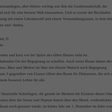
zensanliegen, aber ebenso wichtig war ihm die Gastfreundschaft, der
d sich für eine bessere Welt einzusetzen. Und so wurde der Buchladen
gnung mit einem Literaturcafé und einem Veranstaltungsraum, in dem i
en und -finden.
nd, D
in
nten und kurz vor der Spitze des elften Hauses steht im
nladenden Ort der Begegnung zu schaffen. Auch wenn Hasan immer der
 Venus, Mars und Merkur im Stier mit diesem Wunsch nach Begegnung
aus 3 gegenüber von Uranus öffnet den Raum für Diskussion, die sich 
nem besseren Leben für alle.
r finanzielle Schieflagen, die gerade im Moment die Existenz dieses Ort
Uranus über die Sonne und Neptun-Saturn über den Mond, verdeutlichen
 Hasan auch genannt wurde, ist letztes Jahr am 1. Dezember im Alter vo