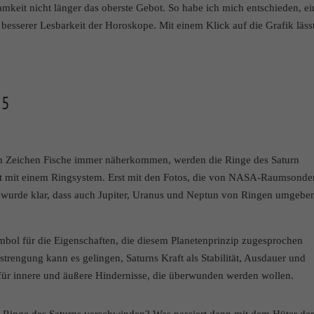
mkeit nicht länger das oberste Gebot. So habe ich mich entschieden, ei
 unserer
Datenschutzerklärung
.
rsicht über alle verwendeten Cookies. Sie können Ihre Einwilligung zu ganzen
besserer Lesbarkeit der Horoskope. Mit einem Klick auf die Grafik läss
en anzeigen lassen und so nur bestimmte Cookies auswählen.
Speichern
Nur essenzielle Cookies akzeptieren
25
hen grundlegende Funktionen und sind für die einwandfreie Funktion der Website erforderlich.
Cookie-Informationen anzeigen
im Zeichen Fische immer näherkommen, werden die Ringe des Saturn
anet mit einem Ringsystem. Erst mit den Fotos, die von NASA-Raumsonde
, wurde klar, dass auch Jupiter, Uranus und Neptun von Ringen umgebe
n Drittanbietern oder Publishern verwendet, um personalisierte Werbung anzuzeigen. Sie tun 
gen.
Cookie-Informationen anzeigen
ymbol für die Eigenschaften, die diesem Planetenprinzip zugesprochen
)
trengung kann es gelingen, Saturns Kraft als Stabilität, Ausdauer und
 für innere und äußere Hindernisse, die überwunden werden wollen.
n und Social-Media-Plattformen werden standardmäßig blockiert. Wenn Cookies von externen M
Inhalte keiner manuellen Einwilligung mehr.
Cookie-Informationen anzeigen
e Ringe des Saturns verschwinden? Was passiert dann mit dem Hüter de