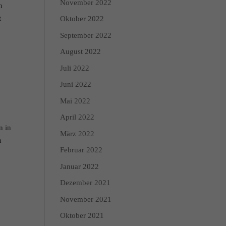
November 2022
n
 Kategorien geben oder
t
Oktober 2022
September 2022
Zurück
August 2022
Juli 2022
Juni 2022
Mai 2022
April 2022
Marketing
n in
März 2022
n
dies, indem sie Besucher
Februar 2022
Januar 2022
Externe Medien
Dezember 2021
November 2021
edien akzeptiert werden,
Oktober 2021
r