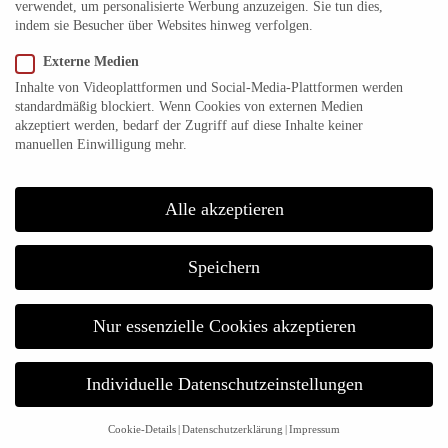
verwendet, um personalisierte Werbung anzuzeigen. Sie tun dies,
indem sie Besucher über Websites hinweg verfolgen.
Externe Medien
Inhalte von Videoplattformen und Social-Media-Plattformen werden
standardmäßig blockiert. Wenn Cookies von externen Medien
akzeptiert werden, bedarf der Zugriff auf diese Inhalte keiner
manuellen Einwilligung mehr.
Es dauerte ein paar Tage, bis ich Zeit fand, mich um das Problem
Alle akzeptieren
mit den verlorenen Daten zu kümmern, zumal ich Astroworx
aktuell nur auf iOS-Geräten nutze – und nicht auf Android-Tablets
oder Smartphones nutze. Doch für iPhones und iPads gab es kein
Speichern
Update und damit auch keine verschwundenen Horoskope.
Des Rätsels Lösung war dann ganz einfach. Denn auf der Suche
Nur essenzielle Cookies akzeptieren
nach den Kontakdaten der Firma Indiworx, die Astroworx 2013
auf den Markt brachte, fand ich nicht nur
ausführliche
Individuelle Datenschutzeinstellungen
Supporthinweise
, sondern auch Erklärungen, warum Android-
Nutzer die App zukünftig nur noch mit einem angemeldeten
Account nutzen können. Und besonders wichtig: der faire Preis
Cookie-Details
Datenschutzerklärung
Impressum