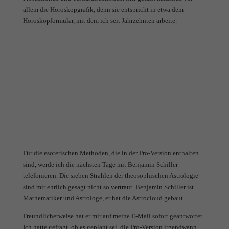
allem die Horoskopgrafik, denn sie entspricht in etwa dem
Horoskopformular, mit dem ich seit Jahrzehnten arbeite.
Für die esoterischen Methoden, die in der Pro-Version enthalten
sind, werde ich die nächsten Tage mit Benjamin Schiller
telefonieren. Die sieben Strahlen der theosophischen Astrologie
sind mir ehrlich gesagt nicht so vertraut. Benjamin Schiller ist
Mathematiker und Astrologe, er hat die Astrocloud gebaut.
Freundlicherweise hat er mir auf meine E-Mail sofort geantwortet.
Ich hatte gefragt, ob es geplant sei, die Pro-Version irgendwann