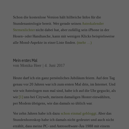
Schon die kostenlose Version hält hilfreiche Infos für die
Stundenastrologie bereit. Wer gerade seinen
Astrokalender
Sternenlichter
nicht dabei hat, aber zufällig sein iPhone in der
Hosen- oder Handtasche, kann mit wenigen Klicks beispielsweise
alle Mond-Aspekte in einer Liste finden.
(mehr …)
Mein erstes Mal
von
Monika Heer
|
4. Juni 2017
Heute darf ich ein ganz persönliches Jubiläum feiern. Auf den Tag
genau vor 20 Jahren war ich zum ersten Mal drin, im Internet. Und
wie wir Astrologen nun mal sind, habe ich auf die Uhr geguckt, als
wir
[1]
uns bei Cityweb, meinem damaligen Hoster einwählten,
per Modem übrigens, wie das damals so üblich war.
Vor zehn Jahren habe ich dazu
schon einmal gebloggt
. Aber das
Stundenhoroskop habe ich damals nicht gedeutet und auch nicht
erzählt, dass meine PC- und Astrosoftware-Ära 1988 mit einem