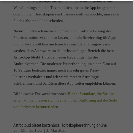
Datenschutzeinstellungen
bleibt erhalten, solange die App nicht gewerblich genutzt wird.
Wer allerdings mit den Textmodulen, die in die App integriert sind
Wenn Sie unter 16 Jahre alt sind und Ihre Zustimmung zu freiwilligen
oder mit den Horoskopen ein Business eröffnen möchte, muss sich
Diensten geben möchten, müssen Sie Ihre Erziehungsberechtigten um
für das Abomodell entscheiden.
Erlaubnis bitten.
Wir verwenden Cookies und andere Technologien auf unserer Website.
Natürlich habe ich meinen Gruppen den Link zur Lösung der
Einige von ihnen sind essenziell, während andere uns helfen, diese
Probleme sofort zukommen lassen, aber als Serviceblog für Apps
Website und Ihre Erfahrung zu verbessern.
Personenbezogene Daten
und Software soll hier auch noch einmal darauf hingewiesen
können verarbeitet werden (z. B. IP-Adressen), z. B. für personalisierte
werden, dass Astroworx im deutschsprachigen Bereich die beste
Anzeigen und Inhalte oder Anzeigen- und Inhaltsmessung.
Weitere
Astro-App bleibt, trotz der neuen Regelungen für die
Informationen über die Verwendung Ihrer Daten finden Sie in unserer
Datenschutzerklärung
.
Androidversion. Die moderate Preiserhöhung um einen Euro auf
Hier finden Sie eine Übersicht über alle verwendeten Cookies. Sie
10,99 Euro bedeutet immer noch ein sehr gutes Preis-
können Ihre Einwilligung zu ganzen Kategorien geben oder sich weitere
Leistungsverhältnis und ich werde meinen Astrologie-
Informationen anzeigen lassen und so nur bestimmte Cookies auswählen.
Schülerinnen und Schülern diese App weiter empfehlen können.
Alle akzeptieren
Speichern
Bildhinweis: Die wunderschönen
Blankoformulare, die Sie hier
sehen können, lassen sich in einer hohen Auflösung auf der Seite
Nur essenzielle Cookies akzeptieren
von Indiworx herunterladen.
Zurück
Astrocloud bietet kostenlose Horoskopberechnung online
Datenschutzeinstellungen
Essenziell (1)
von
Monika Heer
|
3. Mai 2023