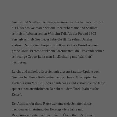
Goethe und Schiller machten gemeinsam in den Jahren von 1799
bis 1805 das Weimarer Nationaltheater berühmt und Schiller
schrieb in Weimar seinen Wilhelm Tell. Als der Freund 1805
verstarb schrieb Goethe, er habe die Hälfte seines Daseins
verloren. Saturn im Skorpion spielt in Goethes Horoskop eine
große Rolle. Er steht direkt am Aszendenten, die Umstände seiner
schwierige Geburt kann man In „Dichtung und Wahrheit“
nachlesen.
Leicht und mühelos lässt sich mit diesem Sarastro-Update auch
Goethes berühmte Italienreise nachzeichnen. Vom September
1786 bis zum Mai 1788 war er unterwegs und verfasste viele Jahre
später einen ausführlichen Bericht mit dem Titel „Italienische
Reise“.
Der Auslöser für diese Reise war eine tiefe Schaffenskrise,
nachdem er im Auftrag des Herzogs viele Jahre mit
Regierungsarbeiten verbracht hatte. Über etliche Stationen