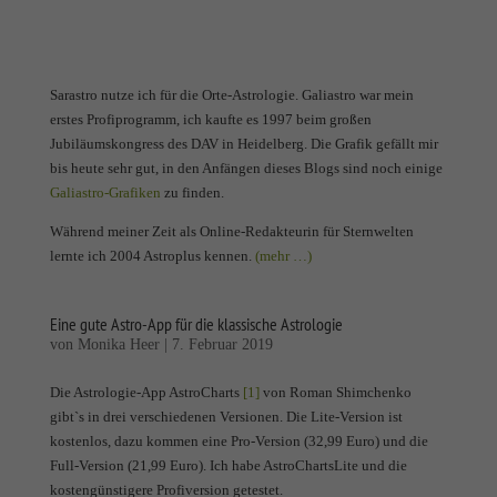
Sarastro nutze ich für die Orte-Astrologie. Galiastro war mein
erstes Profiprogramm, ich kaufte es 1997 beim großen
Jubiläumskongress des DAV in Heidelberg. Die Grafik gefällt mir
bis heute sehr gut, in den Anfängen dieses Blogs sind noch einige
Galiastro-Grafiken
zu finden.
Während meiner Zeit als Online-Redakteurin für Sternwelten
lernte ich 2004 Astroplus kennen.
(mehr …)
Eine gute Astro-App für die klassische Astrologie
von
Monika Heer
|
7. Februar 2019
Die Astrologie-App AstroCharts
[1]
von Roman Shimchenko
gibt`s in drei verschiedenen Versionen. Die Lite-Version ist
kostenlos, dazu kommen eine Pro-Version (32,99 Euro) und die
Full-Version (21,99 Euro). Ich habe AstroChartsLite und die
kostengünstigere Profiversion getestet.