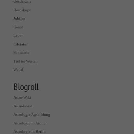
Geschichte
Horoskope
Jubilee
Kunst
Leben
Literatur
Popmusic
Tief im Westen
Weird
Blogroll
Astro-Wiki
Astrodienst
Astrologie Ausbildung
Astrologie in Aachen
Astrologie in Berlin