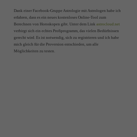
Essenzielle Cookies ermöglichen grundlegende Funktionen und sind für die
Dank einer Facebook-Gruppe Astrologie mit Astrologen habe ich
einwandfreie Funktion der Website erforderlich.
erfahren, dass es ein neues kostenloses Online-Tool zum
Cookie-Informationen anzeigen
Berechnen von Horoskopen gibt. Unter dem Link
astrocloud.net
verbirgt sich ein echtes Profiprogramm, das vielen Bedürfnissen
Mark
Marketing (2)
gerecht wird. Es ist notwendig, sich zu registrieren und ich habe
Marketing-Cookies werden von Drittanbietern oder Publishern verwendet, um
mich gleich für die Proversion entschieden, um alle
personalisierte Werbung anzuzeigen. Sie tun dies, indem sie Besucher über Websites
Möglichkeiten zu testen.
hinweg verfolgen.
Cookie-Informationen anzeigen
Exte
Externe Medien (7)
Inhalte von Videoplattformen und Social-Media-Plattformen werden standardmäßig
blockiert. Wenn Cookies von externen Medien akzeptiert werden, bedarf der Zugriff
auf diese Inhalte keiner manuellen Einwilligung mehr.
Cookie-Informationen anzeigen
powered by Borlabs Cookie
Datenschutzerklärung
Impressum