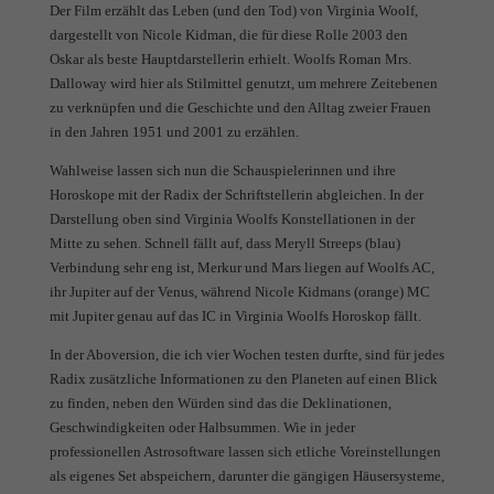
Der Film erzählt das Leben (und den Tod) von Virginia Woolf,
dargestellt von Nicole Kidman, die für diese Rolle 2003 den
Oskar als beste Hauptdarstellerin erhielt. Woolfs Roman Mrs.
Dalloway wird hier als Stilmittel genutzt, um mehrere Zeitebenen
zu verknüpfen und die Geschichte und den Alltag zweier Frauen
in den Jahren 1951 und 2001 zu erzählen.
Wahlweise lassen sich nun die Schauspielerinnen und ihre
Horoskope mit der Radix der Schriftstellerin abgleichen. In der
Darstellung oben sind Virginia Woolfs Konstellationen in der
Mitte zu sehen. Schnell fällt auf, dass Meryll Streeps (blau)
Verbindung sehr eng ist, Merkur und Mars liegen auf Woolfs AC,
ihr Jupiter auf der Venus, während Nicole Kidmans (orange) MC
mit Jupiter genau auf das IC in Virginia Woolfs Horoskop fällt.
In der Aboversion, die ich vier Wochen testen durfte, sind für jedes
Radix zusätzliche Informationen zu den Planeten auf einen Blick
zu finden, neben den Würden sind das die Deklinationen,
Geschwindigkeiten oder Halbsummen. Wie in jeder
professionellen Astrosoftware lassen sich etliche Voreinstellungen
als eigenes Set abspeichern, darunter die gängigen Häusersysteme,