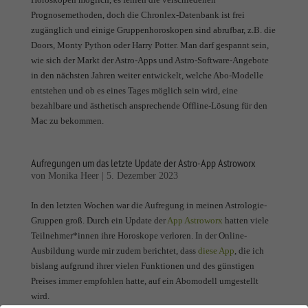
Prognosemethoden, doch die Chronlex-Datenbank ist frei
zugänglich und einige Gruppenhoroskopen sind abrufbar, z.B. die
Doors, Monty Python oder Harry Potter. Man darf gespannt sein,
wie sich der Markt der Astro-Apps und Astro-Software-Angebote
in den nächsten Jahren weiter entwickelt, welche Abo-Modelle
entstehen und ob es eines Tages möglich sein wird, eine
bezahlbare und ästhetisch ansprechende Offline-Lösung für den
Mac zu bekommen.
Aufregungen um das letzte Update der Astro-App Astroworx
von
Monika Heer
|
5. Dezember 2023
In den letzten Wochen war die Aufregung in meinen Astrologie-
Gruppen groß. Durch ein Update der
App Astroworx
hatten viele
Teilnehmer*innen ihre Horoskope verloren. In der Online-
Ausbildung wurde mir zudem berichtet, dass
diese App
, die ich
bislang aufgrund ihrer vielen Funktionen und des günstigen
Preises immer empfohlen hatte, auf ein Abomodell umgestellt
wird.