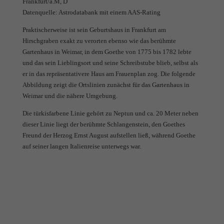
Frankfurt/a.M, D
Datenquelle: Astrodatabank mit einem AAS-Rating
Praktischerweise ist sein Geburtshaus in Frankfurt am
Hirschgraben exakt zu verorten ebenso wie das berühmte
Gartenhaus in Weimar, in dem Goethe von 1775 bis 1782 lebte
und das sein Lieblingsort und seine Schreibstube blieb, selbst als
er in das repräsentativere Haus am Frauenplan zog. Die folgende
Abbildung zeigt die Ortslinien zunächst für das Gartenhaus in
Weimar und die nähere Umgebung.
Die türkisfarbene Linie gehört zu Neptun und ca. 20 Meter neben
dieser Linie liegt der berühmte Schlangenstein, den Goethes
Freund der Herzog Ernst August aufstellen ließ, während Goethe
auf seiner langen Italienreise unterwegs war.