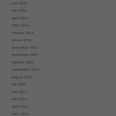
Juni 2016
Ext
Externe Medien (7)
Mai 2016
April 2016
Inhalte von Videoplattformen und Social-Media-Plattformen
werden standardmäßig blockiert. Wenn Cookies von externen
März 2016
Medien akzeptiert werden, bedarf der Zugriff auf diese Inhalte
keiner manuellen Einwilligung mehr.
Februar 2016
Cookie-Informationen anzeigen
Januar 2016
Dezember 2015
powered by Borlabs Cookie
Datenschutzerklärung
Impressum
November 2015
Oktober 2015
September 2015
August 2015
Juli 2015
Juni 2015
Mai 2015
April 2015
März 2015