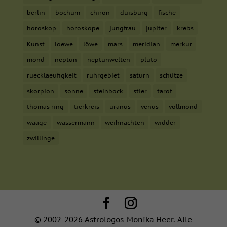
berlin
bochum
chiron
duisburg
fische
horoskop
horoskope
jungfrau
jupiter
krebs
Kunst
loewe
löwe
mars
meridian
merkur
mond
neptun
neptunwelten
pluto
ruecklaeufigkeit
ruhrgebiet
saturn
schütze
skorpion
sonne
steinbock
stier
tarot
thomas ring
tierkreis
uranus
venus
vollmond
waage
wassermann
weihnachten
widder
zwillinge
© 2002-2026 Astrologos-Monika Heer. Alle