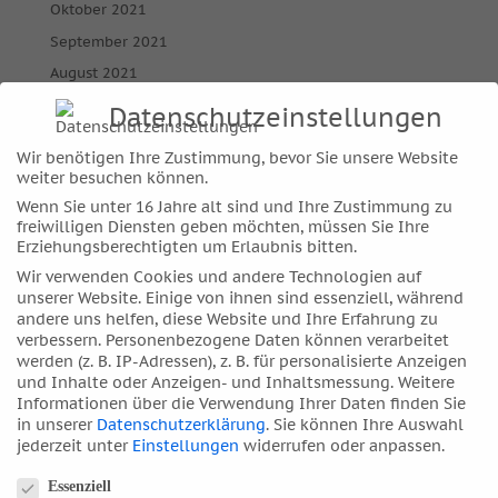
Oktober 2021
September 2021
August 2021
Juli 2021
Datenschutzeinstellungen
Juni 2021
Wir benötigen Ihre Zustimmung, bevor Sie unsere Website
Mai 2021
weiter besuchen können.
April 2021
Wenn Sie unter 16 Jahre alt sind und Ihre Zustimmung zu
freiwilligen Diensten geben möchten, müssen Sie Ihre
März 2021
Erziehungsberechtigten um Erlaubnis bitten.
Februar 2021
Wir verwenden Cookies und andere Technologien auf
Januar 2021
unserer Website. Einige von ihnen sind essenziell, während
andere uns helfen, diese Website und Ihre Erfahrung zu
Dezember 2020
verbessern.
Personenbezogene Daten können verarbeitet
November 2020
werden (z. B. IP-Adressen), z. B. für personalisierte Anzeigen
und Inhalte oder Anzeigen- und Inhaltsmessung.
Weitere
Oktober 2020
Informationen über die Verwendung Ihrer Daten finden Sie
September 2020
in unserer
Datenschutzerklärung
.
Sie können Ihre Auswahl
jederzeit unter
Einstellungen
widerrufen oder anpassen.
August 2020
Datenschutzeinstellungen
Juli 2020
Essenziell