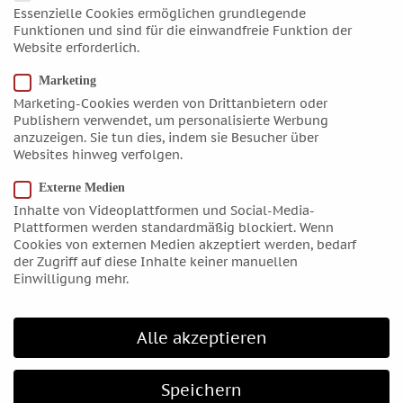
Essenzielle Cookies ermöglichen grundlegende
Juni 2020
Funktionen und sind für die einwandfreie Funktion der
Mai 2020
Website erforderlich.
April 2020
Marketing
März 2020
Marketing-Cookies werden von Drittanbietern oder
Februar 2020
Publishern verwendet, um personalisierte Werbung
anzuzeigen. Sie tun dies, indem sie Besucher über
Januar 2020
Websites hinweg verfolgen.
Dezember 2019
Externe Medien
November 2019
Inhalte von Videoplattformen und Social-Media-
Oktober 2019
Plattformen werden standardmäßig blockiert. Wenn
Cookies von externen Medien akzeptiert werden, bedarf
September 2019
der Zugriff auf diese Inhalte keiner manuellen
August 2019
Einwilligung mehr.
Juli 2019
Juni 2019
Alle akzeptieren
April 2019
März 2019
Speichern
Februar 2019