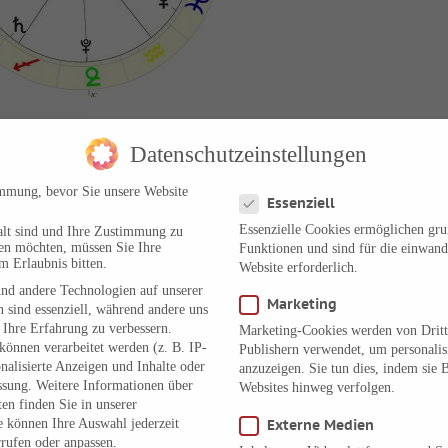
S), Mülheim an der Ruhr, D
Datenschutzeinstellungen
om 5.10.2015
Datenschutzeinstellungen
heim an der Ruhr hat mich persönlich betroffen, an diesem Sonntag en
immung, bevor Sie unsere Website
Essenziell
in Bonn. Da in den frühen Morgenstunden das Stellwerk komplett abbra
Essenzielle Cookies ermöglichen gr
alt sind und Ihre Zustimmung zu
rere Monate gesperrt. Ich habe an diesem Tag für die Heimreise von Bo
ben möchten, müssen Sie Ihre
Funktionen und sind für die einwand
m Erlaubnis bitten.
e Jahre vorher konnte ich mit einem ICE innerhalb von 1 Stunde und 2
Website erforderlich.
nd andere Technologien auf unserer
f kommen .
Marketing
 sind essenziell, während andere uns
 Ihre Erfahrung zu verbessern.
Marketing-Cookies werden von Dritt
önnen verarbeitet werden (z. B. IP-
Publishern verwendet, um personali
onalisierte Anzeigen und Inhalte oder
anzuzeigen. Sie tun dies, indem sie 
ssung.
Weitere Informationen über
Websites hinweg verfolgen.
en finden Sie in unserer
e können Ihre Auswahl jederzeit
Externe Medien
rufen oder anpassen.