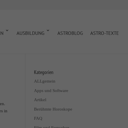
EN
AUSBILDUNG
ASTROBLOG
ASTRO-TEXTE
Kategorien
ALLgemein
Apps und Software
Artikel
en.
Berühmte Horoskope
es in
FAQ
Film und Fernsehen