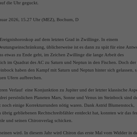
 auf die Uhr geguckt.
Cookie-Informationen anzeigen
e
Dat
Januar 2026, 15.27 Uhr (MEZ), Bochum, D
Ereignishoroskop auf dem letzten Grad in Zwillinge. In einem
utungseinschränkung, üblicherweise ist es dann zu spät für eine Antwo
ss etwas zu Ende geht, im Zeichen Zwillinge die lange Arbeit des
 sich im Quadrat des AC zu Saturn und Neptun in den Fischen. Doch der
einbock haben den Kampf mit Saturn und Neptun hinter sich gelassen, s
uen Ufern aufbrechen.
ren Verlauf eine Konjunktion zu Jupiter und der letzter klassische Asp
n drei persönlichen Planeten Mars, Sonne und Venus im Steinbock sind d
tz noch einige Korrekturrunden nötig waren. Dank Astrid Blumenstock,
h übrig gebliebenen Rechtschreibfähler entdeckt hat, konnten wir das fe
ehle und seinen Chironverlag schicken.
heinen wird. In diesem Jahr wird Chiron das erste Mal vom Widder in d