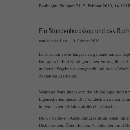
z. B. für personalisierte
Baubeginn Stuttgart 21, 2. Februar 2010, 14.10 U
Ihrer Daten finden Sie in
Hier finden Sie eine Übe
sich weitere Information
Ein Stundenhoroskop und das Buch
Alle akzeptieren
Datenschutzeinstellungen
von
Monika Heer
|
10. Februar 2026
Essenziell (1)
Es ist schon etwas länger her, genauer am 21. Se
Essenzielle Cookies ermöglic
Kongress in Bad Kissingen einen Vortrag über
Ch
und erste Ergebnisse vorgestellt und in den Woc
Marketing (2)
Zentauren gearbeitet.
Marketing-Cookies werden vo
über Websites hinweg verfol
Während Petra intensiv in die Mythologie rund um
Eigenschaften dieses 1977 entdeckten neuen Himm
in den letzten 50 Jahre akribisch erforscht.
Externe Medien (7
Da wir beide ein Ausbildungszentrum leiten, unterr
Inhalte von Videoplattforme
bedarf der Zugriff auf diese 
Diskussionen, Überarbeiten, Nachdenkern und Ne