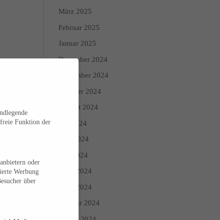
März 2025
Februar 2025
Januar 2025
Dezember 2024
November 2024
Oktober 2024
dete
nnte,
August 2024
undlegende
nn
freie Funktion der
Juli 2024
0
Juni 2024
Mai 2024
anbietern oder
April 2024
sierte Werbung
Besucher über
März 2024
Februar 2024
Januar 2024