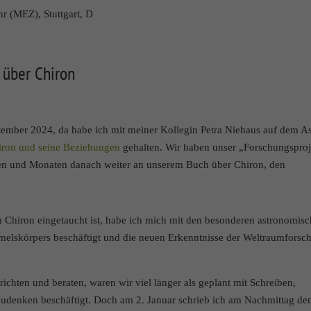
 Anzeigen und Inhalte oder Anzeigen- und Inhaltsmessung.
Weitere Informatione
hr (MEZ), Stuttgart, D
 unserer
Datenschutzerklärung
.
rsicht über alle verwendeten Cookies. Sie können Ihre Einwilligung zu ganzen
en anzeigen lassen und so nur bestimmte Cookies auswählen.
 über Chiron
Speichern
Nur essenzielle Cookies akzeptieren
ptember 2024, da habe ich mit meiner Kollegin Petra Niehaus auf dem As
hen grundlegende Funktionen und sind für die einwandfreie Funktion der Website erforderlich.
iron und seine Beziehungen
gehalten. Wir haben unser „Forschungsproj
Cookie-Informationen anzeigen
hen und Monaten danach weiter an unserem Buch über Chiron, den
n Drittanbietern oder Publishern verwendet, um personalisierte Werbung anzuzeigen. Sie tun 
gen.
 Chiron eingetaucht ist, habe ich mich mit den besonderen astronomis
Cookie-Informationen anzeigen
elskörpers beschäftigt und die neuen Erkenntnisse der Weltraumforsc
)
ichten und beraten, waren wir viel länger als geplant mit Schreiben,
n und Social-Media-Plattformen werden standardmäßig blockiert. Wenn Cookies von externen M
Inhalte keiner manuellen Einwilligung mehr.
udenken beschäftigt. Doch am 2. Januar schrieb ich am Nachmittag de