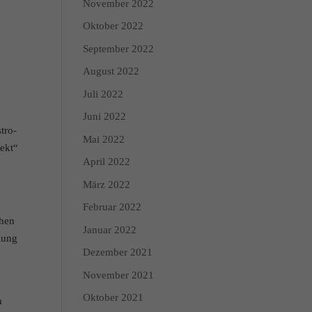
November 2022
n über die Verwendung
Oktober 2022
 Kategorien geben oder
September 2022
August 2022
Zurück
Juli 2022
Juni 2022
tro-
Mai 2022
ekt“
April 2022
Marketing
März 2022
dies, indem sie Besucher
Februar 2022
chen
Januar 2022
hung
Dezember 2021
Externe Medien
November 2021
edien akzeptiert werden,
Oktober 2021
n