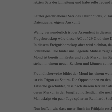
letzten Satz der Einleitung und habe selbstredend
powered by Borlabs Cooki
Letzter geschriebener Satz des Chironbuchs, 2. 
Datenquelle: eigene Auskunft
Wenig verwunderlich ist der Aszendent in diesem 
Fragehoroskop wäre dieser AC auf 29 Grad eine De
In diesem Ereignishoroskop aber wird sichtbar, da
Schreibens. Die hinter uns liegende Mühsal zeigt
Mond ist bereits im Krebs und auch Merkur im St
stehen in einem neuen Zeichen und können zu ne
Freundlicherweise bildet der Mond ins einem weite
ist ein Trigon zu Saturn. Die Oppositionen zu de
Tatsache geschuldet, dass nach diesem letzten Sa
deren Merkur in der Jungfrau hoffentlich alle noc
Manuskript ein paar Tage später an Reinhardt Sti
Nun hoffen wir, dass unser Buch im Frühjahr ersc