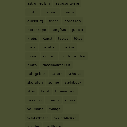
astromedizin
astrosoftware
berlin
bochum
chiron
Externe Medien
duisburg
fische
horoskop
enn Cookies von
igung mehr.
horoskope
jungfrau
jupiter
krebs
Kunst
loewe
löwe
mars
meridian
merkur
hutzerklärung
Impressum
mond
neptun
neptunwelten
pluto
ruecklaeufigkeit
ruhrgebiet
saturn
schütze
skorpion
sonne
steinbock
stier
tarot
thomas ring
tierkreis
uranus
venus
vollmond
waage
wassermann
weihnachten
widder
zwillinge