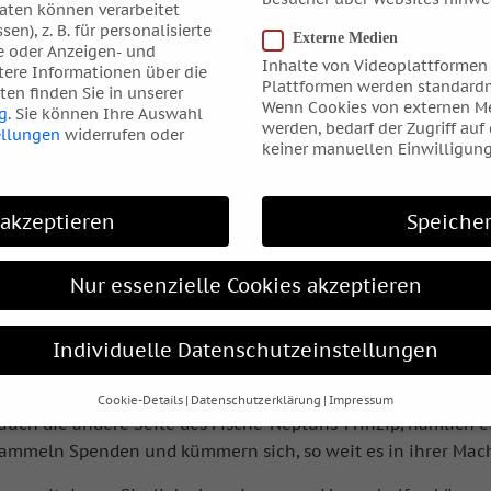
ten können verarbeitet
sen), z. B. für personalisierte
Externe Medien
e oder Anzeigen- und
Inhalte von Videoplattformen
tere Informationen über die
Plattformen werden standardm
en finden Sie in unserer
Wenn Cookies von externen Me
g
.
Sie können Ihre Auswahl
werden, bedarf der Zugriff auf
ellungen
widerrufen oder
keiner manuellen Einwilligung
 akzeptieren
Speiche
Nur essenzielle Cookies akzeptieren
hen, die am Meer leben, das Wasser in seiner ruhigen und in
sst haben. Die Fischer in den vielen kleinen Orten am Mitte
Individuelle Datenschutzeinstellungen
iligen, die sie um Hilfe baten, bevor sie mit ihren Booten r
aben innerhalb weniger Stunden die zerstörerische Kraft d
Cookie-Details
Datenschutzerklärung
Impressum
Datenschutzeinstellungen
uch die andere Seite des Fische-Neptuns-Prinzip, nämlich ein
ammeln Spenden und kümmern sich, so weit es in ihrer Mach
hre alt sind und Ihre Zustimmung zu freiwilligen Diensten geben