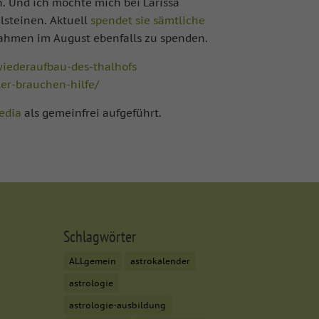
n. Und ich möchte mich bei Larissa
 sind essenziell,
lsteinen. Aktuell
spendet sie sämtliche
bezogene Daten
nahmen im August ebenfalls zu spenden.
nhalte oder Anzeigen-
ie in unserer
iederaufbau-des-thalhofs
er-brauchen-hilfe/
igung zu ganzen
mmte Cookies
edia
als gemeinfrei aufgeführt.
Zurück
on der Website
Schlagwörter
ALLgemein
astrokalender
Marketing
astrologie
rbung anzuzeigen. Sie
astrologie-ausbildung