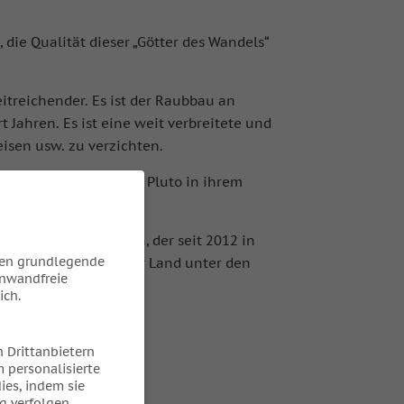
die Qualität dieser „Götter des Wandels“
weitreichender. Es ist der Raubbau an
Jahren. Es ist eine weit verbreitete und
eisen usw. zu verzichten.
aneten von Jupiter bis Pluto in ihrem
. Und das ist Neptun, der seit 2012 in
hen grundlegende
ig ist, sich noch mehr Land unter den
inwandfreie
ich.
 Drittanbietern
 personalisierte
ies, indem sie
g verfolgen.