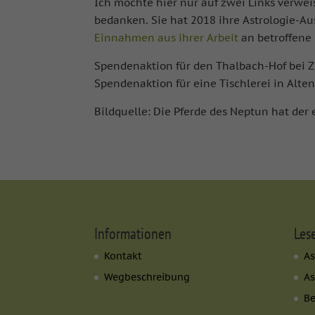
Ihre Erziehungsberec
Ich möchte hier nur auf zwei Links verwei
Wir verwenden Cookie
bedanken. Sie hat 2018 ihre Astrologie-Au
während andere uns h
Einnahmen aus ihrer Arbeit
an betroffene
können verarbeitet we
und Inhaltsmessung
Spendenaktion für den Thalbach-Hof bei Z
Datenschutzerklärun
Spendenaktion für eine Tischlerei in Alte
Hier finden Sie eine
Kategorien geben od
auswählen.
Bildquelle: Die Pferde des Neptun hat der 
Alle akzeptieren
Datenschutzeinstell
Essenziell (1)
Essenzielle Cookies e
erforderlich.
Informationen
Les
Kontakt
As
Marketing (2)
Wegbeschreibung
As
Marketing-Cookies wer
B
tun dies, indem sie Be