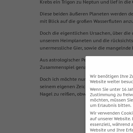
Krebs ein Trigon zu Neptun
und lief in die
Diese beiden äußeren Planeten werden den 
mit Blick auf die großen Wasserfluten an
Doch die eigentlichen Ursachen, über die de
unserem Heimplaneten und die rücksichtslo
unermessliche Gier, sowie die mangelnde B
Aus astrologischer Perspektive lassen sich
Zusammenspiel genauer untersucht werd
Wir benötigen Ihre Z
Doch ich möchte nur einen einzigen Aspekt 
Website weiter besu
seinem eigenen Zeichen Fische unterwegs i
Wenn Sie unter 16 Jah
Nagel zu reißen, obwohl er als Herrscher d
Zustimmung zu freiw
möchten, müssen Sie
um Erlaubnis bitten.
Wir verwenden Cooki
auf unserer Website. 
essenziell, während 
Website und Ihre Erf