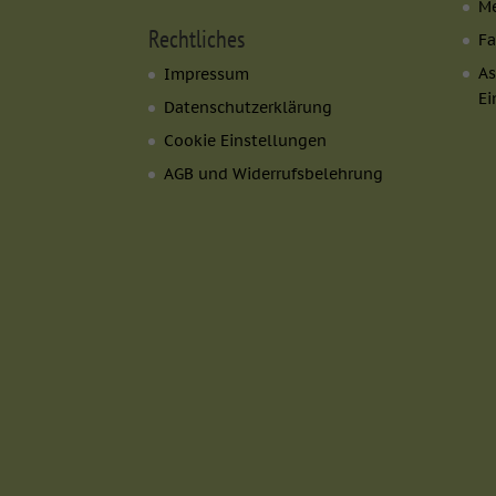
Me
Rechtliches
Fa
Externe Medien
As
Impressum
Inhalte von Videoplat
Ei
Datenschutzerklärung
externen Medien akzept
Cookie Einstellungen
AGB und Widerrufsbelehrung
powered by Borlabs Co