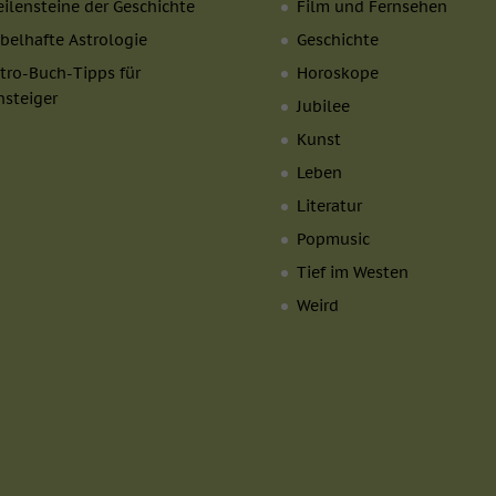
ilensteine der Geschichte
Film und Fernsehen
Cookie-Informationen anzeigen
belhafte Astrologie
Geschichte
 (7)
tro-Buch-Tipps für
Horoskope
tformen und Social-Media-Plattformen werden standardmäßig blockiert. W
nsteiger
Jubilee
iert werden, bedarf der Zugriff auf diese Inhalte keiner manuellen Einwill
Kunst
Cookie-Informationen anzeigen
Leben
okie
Datensc
Literatur
Popmusic
Tief im Westen
Weird