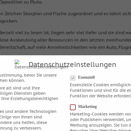
 Opposition zu Pluto.
Zeichen Skorpion und Fische zugeordnet und es lohnt sich, 
zugucken.
rzeit viel zu lesen ist, liegen sehr viel tiefer und sie sind 
se Ausbeutung aller Ressourcen in den letzten zweihundert 
ereitschaft, auf viele Annehmlichkeiten wie ein Auto, Flugr
 hierfür Erklärungen finden, indem die Zyklen der äußeren Pl
Datenschutzeinstellungen
en.
Datenschutzeinstellungen
ustimmung, bevor Sie unsere
herausgreifen, der mich in den letzten Tagen beschäftigt hat
Essenziell
chen können.
Essenzielle Cookies ermöglic
st. Im Mythos wird Neptun als ein Gott beschrieben, der gier
re alt sind und Ihre
Funktionen und sind für die e
er Ozeane bereits über ein großes Reich verfügt.
illigen Diensten geben
Funktion der Website erforderl
 Ihre Erziehungsberechtigten
Marketing
es und andere Technologien
Marketing-Cookies werden von
Einige von ihnen sind
oder Publishern verwendet, um
andere uns helfen, diese
Werbung anzuzeigen. Sie tun d
ahrung zu verbessern.
Besucher über Websites hinwe