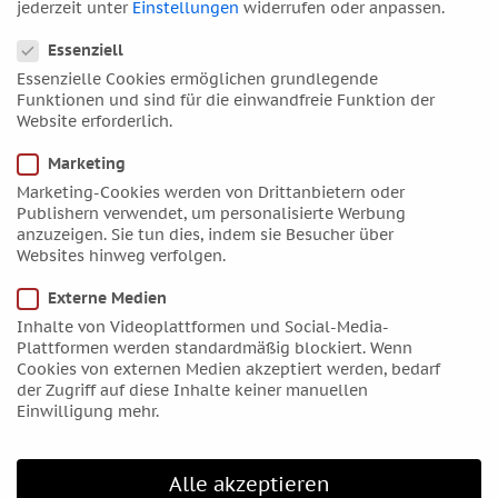
jederzeit unter
Einstellungen
widerrufen oder anpassen.
Datenschutzeinstellungen
Kollision mit dem Eisberg, 14. April 1912, 23.40 Uhr
Essenziell
(LMT), mitten im Atlantik, 50.14 westlicher Länge, 41.16
Essenzielle Cookies ermöglichen grundlegende
nördlicher Breite
Funktionen und sind für die einwandfreie Funktion der
Datenquelle:
Wikipedia
Website erforderlich.
Als die Titanic vier Tage später mitten in der Nacht auf
Marketing
den Eisberg trifft befindet sich die Sonne im vierten
Marketing-Cookies werden von Drittanbietern oder
Haus. Es dauert zweieinhalb Stunden, bis das Schiff
Publishern verwendet, um personalisierte Werbung
nach diesem Zusammenst0ß auseinanderbricht und auf
anzuzeigen. Sie tun dies, indem sie Besucher über
Websites hinweg verfolgen.
3.821 Meter Tiefe hinabsinkt. Mars und Pluto stehen im
siebten Haus, dem Ort der Begegnung. In diesem Fall
Externe Medien
ist es ein gigantischer Eisberg, den der stolze
Inhalte von Videoplattformen und Social-Media-
Ozeanriese gegen Mitternacht trifft. Trotz Schütze-AC
Plattformen werden standardmäßig blockiert. Wenn
wird das Schiffs-Unglück für den größten Teil der
Cookies von externen Medien akzeptiert werden, bedarf
Passagiere nicht gut ausgehen.
der Zugriff auf diese Inhalte keiner manuellen
Einwilligung mehr.
Bildquelle: Caspar David Friedrichs Eismeer ist in der
Wikipedia als gemeinfrei verzeichnet
.
Alle akzeptieren