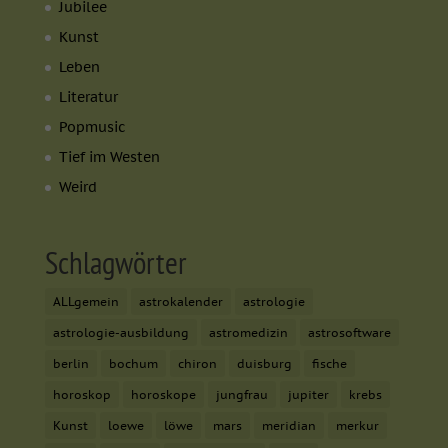
Marketing-Cookies werden von Drittanbietern oder Publishern
Jubilee
verwendet, um personalisierte Werbung anzuzeigen. Sie tun dies,
Kunst
indem sie Besucher über Websites hinweg verfolgen.
Cookie-Informationen anzeigen
Leben
Literatur
Ext
Externe Medien (7)
Popmusic
Inhalte von Videoplattformen und Social-Media-Plattformen
Tief im Westen
werden standardmäßig blockiert. Wenn Cookies von externen
Medien akzeptiert werden, bedarf der Zugriff auf diese Inhalte
Weird
keiner manuellen Einwilligung mehr.
Cookie-Informationen anzeigen
powered by Borlabs Cookie
Schlagwörter
Datenschutzerklärung
Impressum
ALLgemein
astrokalender
astrologie
astrologie-ausbildung
astromedizin
astrosoftware
berlin
bochum
chiron
duisburg
fische
horoskop
horoskope
jungfrau
jupiter
krebs
Kunst
loewe
löwe
mars
meridian
merkur