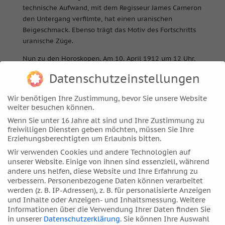
technische Aufwand, mit dem Regisseur James Cameron
den Untergang verfilmte, hat einen uranischen
Beigeschmack. Ebenso trägt das Motiv des Fortschritts
uranische Züge.
Nun zu den Horoskopen. Am 10. April 1912 um 12 Uhr,
so die offizielle Berichterstattung, brach die Titanic zu
Datenschutzeinstellungen
ihrer Jungfernfahrt nach New York auf.
Wir benötigen Ihre Zustimmung, bevor Sie unsere Website
weiter besuchen können.
Jungfernfahrt Titanic, 1o. April 1912, 12.00 Uhr (GMT),
Wenn Sie unter 16 Jahre alt sind und Ihre Zustimmung zu
Southampton, GB
freiwilligen Diensten geben möchten, müssen Sie Ihre
Datenquelle: Titanic
Inquiry Project
Erziehungsberechtigten um Erlaubnis bitten.
Wir verwenden Cookies und andere Technologien auf
Mars bildet eine Konjunktion mit Pluto, der auf den
unserer Website. Einige von ihnen sind essenziell, während
letzten Graden im Zeichen Zwillinge steht. Die Sonne
andere uns helfen, diese Website und Ihre Erfahrung zu
als Herrscher des Löwe-AC läuft in ein Quadrat zu
verbessern.
Personenbezogene Daten können verarbeitet
Neptun. In der griechischen Mythologie wird Neptun-
werden (z. B. IP-Adressen), z. B. für personalisierte Anzeigen
und Inhalte oder Anzeigen- und Inhaltsmessung.
Weitere
Poseidon als gieriger Gott beschrieben, als einer, der
Informationen über die Verwendung Ihrer Daten finden Sie
mit seinen hohen Wellen alles zu verschlingen sucht.
in unserer
Datenschutzerklärung
.
Sie können Ihre Auswahl