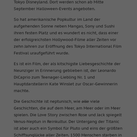
Tokyo Disneyland. Dort werden schon ab Mitte
September Halloween-Events angeboten.
So hat amerikanische Popkultur im Land der
aufgehenden Sonne neben Mangas, Sony und Sushi
ihren festen Platz und es wundert es nicht, dass einer
der erfolgreichsten Hollywood-Filme aller Zeiten vor
zehn Jahren zur Eröffnung des Tokyo International Film
Festival uraufgeführt wurde.
Es ist ein Film, der als kitschigste Liebesgeschichte der
Neunziger in Erinnerung geblieben ist, der Leonardo
DiCaprio zum Teenager-Liebling Nr. 1 und
Hauptdarstellerin Kate Winslet zur Oscar-Gewinnerin
machte.
Die Geschichte ist neptunisch, wie
alle
viele
Geschichten, die auf dem Meer, am Meer oder im Meer
spielen. Die Love Story zwischen Rose und Jack spiegelt
Venus-Neptun in Reinkultur. Der Untergang der Titanic
ist aber auch ein Symbol für Pluto und eins der größten
Schiffsunglücke aller Zeiten. 1500 Menschen starben in