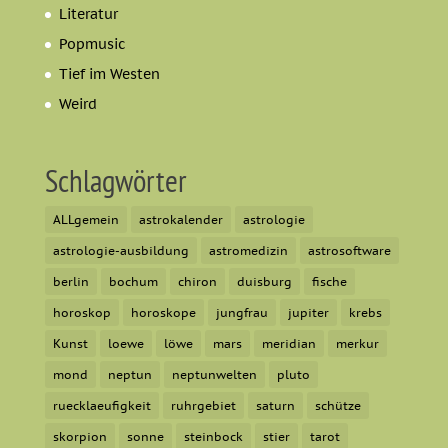
Literatur
Popmusic
Tief im Westen
Weird
Schlagwörter
ALLgemein
astrokalender
astrologie
astrologie-ausbildung
astromedizin
astrosoftware
berlin
bochum
chiron
duisburg
fische
horoskop
horoskope
jungfrau
jupiter
krebs
Kunst
loewe
löwe
mars
meridian
merkur
mond
neptun
neptunwelten
pluto
ruecklaeufigkeit
ruhrgebiet
saturn
schütze
skorpion
sonne
steinbock
stier
tarot