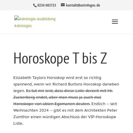
0234 683723
kontakt@astrologos.de
Horoskope T bis Z
Elizabeth Taylors Horoskop wird erst so richtig
spannend, wenn wir Richard Burtons Horoskop daneben
legen.
Es tut mir leid, dass diese Liste derzeit mit Mr.
Zuckerberg endet, aber man muss ja auch mal
Horoskope von üblen Egomanen deuten.
Endlich – seit
Weihnachten 2024 – gibt es mit dem Architekten Peter
Zumthor einen würdigen Abschluss der VIP-Horoskope
Liste.