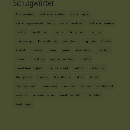
Schlagwörter
Alle akzeptieren
Speichern
ALLgemein
astrokalender
astrologie
astrologie-ausbildung
astromedizin
astrosoftware
Nur essenzielle Cookies akzeptieren
berlin
bochum
chiron
duisburg
fische
Zurück
horoskop
horoskope
jungfrau
jupiter
krebs
Datenschutzeinstellungen
Essenziell (1)
Kunst
loewe
löwe
mars
meridian
merkur
Essenzielle Cookies ermöglichen grundlegende Funktionen und
mond
neptun
neptunwelten
pluto
sind für die einwandfreie Funktion der Website erforderlich.
ruecklaeufigkeit
ruhrgebiet
saturn
schütze
Cookie-Informationen anzeigen
skorpion
sonne
steinbock
stier
tarot
Mar
Marketing (2)
thomas ring
tierkreis
uranus
venus
vollmond
Marketing-Cookies werden von Drittanbietern oder Publishern
waage
wassermann
weihnachten
widder
verwendet, um personalisierte Werbung anzuzeigen. Sie tun dies,
indem sie Besucher über Websites hinweg verfolgen.
zwillinge
Cookie-Informationen anzeigen
Ext
Externe Medien (7)