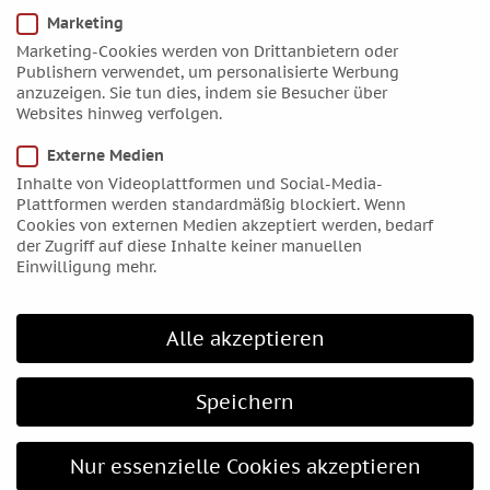
Impressum
Marketing
Datenschutzerklärung
Marketing-Cookies werden von Drittanbietern oder
Cookie Einstellungen
Publishern verwendet, um personalisierte Werbung
anzuzeigen. Sie tun dies, indem sie Besucher über
AGB und Widerrufsbelehrung
Websites hinweg verfolgen.
Externe Medien
Lesestoff
Inhalte von Videoplattformen und Social-Media-
Plattformen werden standardmäßig blockiert. Wenn
Cookies von externen Medien akzeptiert werden, bedarf
Astrologie-Artikel
der Zugriff auf diese Inhalte keiner manuellen
Astro-Blog
Einwilligung mehr.
Berühmte Horoskope
Meilensteine der Geschichte
Alle akzeptieren
Fabelhafte Astrologie
Astro-Buch-Tipps für Einsteiger
Speichern
Kategorien
Nur essenzielle Cookies akzeptieren