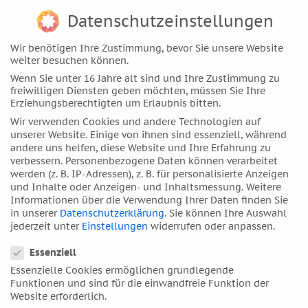
es um globale Veränderungen, aber auch um die Frage,
Datenschutzeinstellungen
wie jede/r Einzelne die Astrologie nutzen kann, um den
Wandel aktiv zu gestalten.
Wir benötigen Ihre Zustimmung, bevor Sie unsere Website
weiter besuchen können.
Preis: 12 Euro
Wenn Sie unter 16 Jahre alt sind und Ihre Zustimmung zu
DAV-Ausbildungszentrum
freiwilligen Diensten geben möchten, müssen Sie Ihre
Bochum c/o IAG Bochum
Erziehungsberechtigten um Erlaubnis bitten.
Herner Str. 88
Wir verwenden Cookies und andere Technologien auf
44791 Bochum
unserer Website. Einige von ihnen sind essenziell, während
andere uns helfen, diese Website und Ihre Erfahrung zu
verbessern.
Personenbezogene Daten können verarbeitet
werden (z. B. IP-Adressen), z. B. für personalisierte Anzeigen
Informationen
und Inhalte oder Anzeigen- und Inhaltsmessung.
Weitere
Informationen über die Verwendung Ihrer Daten finden Sie
in unserer
Datenschutzerklärung
.
Sie können Ihre Auswahl
Kontakt
jederzeit unter
Einstellungen
widerrufen oder anpassen.
Datenschutzeinstellungen
Wegbeschreibung
Essenziell
Essenzielle Cookies ermöglichen grundlegende
Rechtliches
Funktionen und sind für die einwandfreie Funktion der
Website erforderlich.