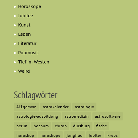
Horoskope
Jubilee
Kunst
Leben
Literatur
Popmusic
Tief im Westen
Weird
Schlagwörter
ALLgemein
astrokalender
astrologie
astrologie-ausbildung
astromedizin
astrosoftware
berlin
bochum
chiron
duisburg
fische
horoskop
horoskope
jungfrau
jupiter
krebs