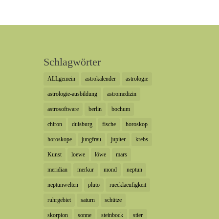
Schlagwörter
ALLgemein
astrokalender
astrologie
astrologie-ausbildung
astromedizin
astrosoftware
berlin
bochum
chiron
duisburg
fische
horoskop
horoskope
jungfrau
jupiter
krebs
Kunst
loewe
löwe
mars
meridian
merkur
mond
neptun
neptunwelten
pluto
ruecklaeufigkeit
ruhrgebiet
saturn
schütze
skorpion
sonne
steinbock
stier