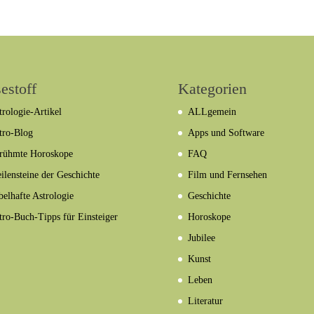
estoff
Kategorien
trologie-Artikel
ALLgemein
tro-Blog
Apps und Software
rühmte Horoskope
FAQ
ilensteine der Geschichte
Film und Fernsehen
belhafte Astrologie
Geschichte
tro-Buch-Tipps für Einsteiger
Horoskope
Jubilee
Kunst
Leben
Literatur