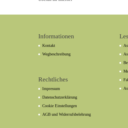
Informationen
Les
Kontakt
As
Wegbeschreibung
As
Be
Me
Rechtliches
Fa
As
Impressum
Datenschutzerklärung
Cookie Einstellungen
AGB und Widerrufsbelehrung