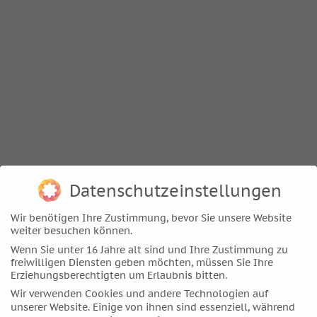
Datenschutzeinstellungen
Ich freue mich sehr, dass mich meine Kollegin Helen
Fritsch eingeladen hat, diese wunderbare Methode mit
Wir benötigen Ihre Zustimmung, bevor Sie unsere Website
einem Vortrag in der Astropraxis in Hamburg
weiter besuchen können.
vorzustellen. Der Anlass ist das große Fest zum 30.
Wenn Sie unter 16 Jahre alt sind und Ihre Zustimmung zu
Geburtstag der Astropraxis. Leider ist es auch eine
freiwilligen Diensten geben möchten, müssen Sie Ihre
geschlossene Veranstaltung für die vielen
Erziehungsberechtigten um Erlaubnis bitten.
Mitarbeiter*innen dieser Astrologieschule in Hamburg.
Wir verwenden Cookies und andere Technologien auf
unserer Website. Einige von ihnen sind essenziell, während
Doch für alle Interessierten an diesem Thema wird es