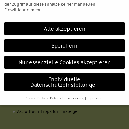
der Zugriff auf diese Inhalte keiner manuellen
Einwilligung mehr.
Impressum
Datenschutzerklärung
Cookie Einstellungen
Alle akzeptieren
AGB und Widerrufsbelehrung
Speichern
Lesestoff
Nur essenzielle Cookies akzeptieren
Astrologie-Artikel
Astro-Blog
Individuelle
Datenschutzeinstellungen
Berühmte Horoskope
Meilensteine der Geschichte
Cookie-Details
Datenschutzerklärung
Impressum
Fabelhafte Astrologie
Datenschutzeinstellungen
Astro-Buch-Tipps für Einsteiger
Wenn Sie unter 16 Jahre alt sind und Ihre Zustimmung zu
freiwilligen Diensten geben möchten, müssen Sie Ihre
Erziehungsberechtigten um Erlaubnis bitten.