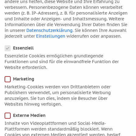
andere uns helfen, diese Website und Ihre Erfahrung zu
im November ein Webinar über drei Abende geben, alle
verbessern.
Personenbezogene Daten können verarbeitet
Infos und die Anmeldung gibt es unter diesem Link:
werden (z. B. IP-Adressen), z. B. für personalisierte Anzeigen
und Inhalte oder Anzeigen- und Inhaltsmessung.
Weitere
Online-Fortbildung Konsultationshoroskop
.
Informationen über die Verwendung Ihrer Daten finden Sie
in unserer
Datenschutzerklärung
.
Sie können Ihre Auswahl
Samstag 30. August 2025, 13-
jederzeit unter
Einstellungen
widerrufen oder anpassen.
14.30 Uhr
Datenschutzeinstellungen
Essenziell
Essenzielle Cookies ermöglichen grundlegende
Funktionen und sind für die einwandfreie Funktion der
DAV-Ausbildungszentrum Hamburg
Website erforderlich.
Marketing
Marketing-Cookies werden von Drittanbietern oder
Informationen
Publishern verwendet, um personalisierte Werbung
anzuzeigen. Sie tun dies, indem sie Besucher über
Websites hinweg verfolgen.
Kontakt
Wegbeschreibung
Externe Medien
Inhalte von Videoplattformen und Social-Media-
Plattformen werden standardmäßig blockiert. Wenn
Rechtliches
Cookies von externen Medien akzeptiert werden, bedarf