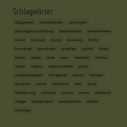
sind für die einwandfreie Funktion der Website erforderlich.
Schlagwörter
Cookie-Informationen anzeigen
Mar
Marketing (2)
ALLgemein
astrokalender
astrologie
astrologie-ausbildung
astromedizin
astrosoftware
Marketing-Cookies werden von Drittanbietern oder Publishern
verwendet, um personalisierte Werbung anzuzeigen. Sie tun dies,
berlin
bochum
chiron
duisburg
fische
indem sie Besucher über Websites hinweg verfolgen.
horoskop
horoskope
jungfrau
jupiter
krebs
Cookie-Informationen anzeigen
Kunst
loewe
löwe
mars
meridian
merkur
Ext
Externe Medien (7)
mond
neptun
neptunwelten
pluto
Inhalte von Videoplattformen und Social-Media-Plattformen
ruecklaeufigkeit
ruhrgebiet
saturn
schütze
werden standardmäßig blockiert. Wenn Cookies von externen
Medien akzeptiert werden, bedarf der Zugriff auf diese Inhalte
skorpion
sonne
steinbock
stier
tarot
keiner manuellen Einwilligung mehr.
thomas ring
tierkreis
uranus
venus
vollmond
Cookie-Informationen anzeigen
waage
wassermann
weihnachten
widder
powered by Borlabs Cookie
Datenschutzerklärung
Impressum
zwillinge