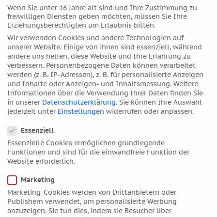
werden im Verlauf dieser Veranstaltungen vorgestellt,
Wenn Sie unter 16 Jahre alt sind und Ihre Zustimmung zu
immer in der Kombination von altüberlieferten Regeln
freiwilligen Diensten geben möchten, müssen Sie Ihre
Erziehungsberechtigten um Erlaubnis bitten.
und moderner psychologischer Astrologie. Entsprechend
lautet des Motto der Intensivausbildung: Das Beste aus
Wir verwenden Cookies und andere Technologien auf
beiden Welten – zum Wohle der Ratsuchenden.
unserer Website. Einige von ihnen sind essenziell, während
andere uns helfen, diese Website und Ihre Erfahrung zu
verbessern.
Personenbezogene Daten können verarbeitet
25. März 2026, 19.00 – 21.00
werden (z. B. IP-Adressen), z. B. für personalisierte Anzeigen
Uhr
und Inhalte oder Anzeigen- und Inhaltsmessung.
Weitere
Informationen über die Verwendung Ihrer Daten finden Sie
in unserer
Datenschutzerklärung
.
Sie können Ihre Auswahl
jederzeit unter
Einstellungen
widerrufen oder anpassen.
Datenschutzeinstellungen
DAV-Ausbildungszentrum Bochum
Essenziell
Essenzielle Cookies ermöglichen grundlegende
Überall im Internet
Funktionen und sind für die einwandfreie Funktion der
Website erforderlich.
Gleich nebenan in der
Rubrik Ausbildung
finden Sie die
Marketing
wichtigsten Informationen sowie alle Termine und
Marketing-Cookies werden von Drittanbietern oder
Themen. Wenn Sie mehr über dieses spezielle Angebot
Publishern verwendet, um personalisierte Werbung
einer Intensiv-Ausbildung in Astrologie wissen möchten,
anzuzeigen. Sie tun dies, indem sie Besucher über
rufen Sie einfach an
Telefon: 0234. 683 723
oder