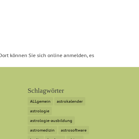
 Dort können Sie sich online anmelden, es
Schlagwörter
ALLgemein
astrokalender
astrologie
astrologie-ausbildung
astromedizin
astrosoftware