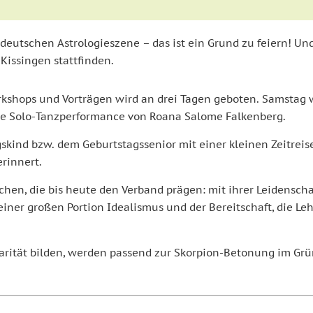
r deutschen Astrologieszene – das ist ein Grund zu feiern! U
Kissingen stattfinden.
orkshops und Vorträgen wird an drei Tagen geboten. Samsta
eine Solo-Tanzperformance von Roana Salome Falkenberg.
gskind bzw. dem Geburtstagssenior mit einer kleinen Zeitreis
erinnert.
hen, die bis heute den Verband prägen: mit ihrer Leidenschaft
einer großen Portion Idealismus und der Bereitschaft, die Le
arität bilden, werden passend zur Skorpion-Betonung im Gr