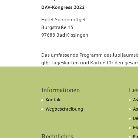
DAV-Kongress 2022
Hotel Sonnenhügel
Burgstraße 15
97688 Bad Kissingen
Das umfassende Programm des Jubiläumsko
gibt Tageskarten und Karten für den gesa
Informationen
Les
Kontakt
As
Wegbeschreibung
As
B
Me
Rechtliches
Fa