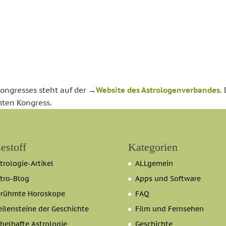
ngresses steht auf der
→
Website des Astrologenverbandes
.
mten Kongress.
estoff
Kategorien
trologie-Artikel
ALLgemein
tro-Blog
Apps und Software
erühmte Horoskope
FAQ
ilensteine der Geschichte
Film und Fernsehen
belhafte Astrologie
Geschichte