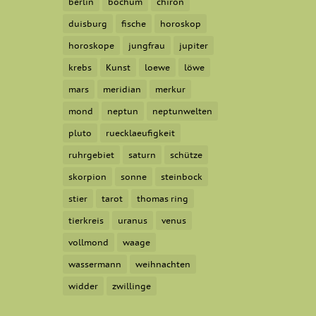
berlin
bochum
chiron
duisburg
fische
horoskop
horoskope
jungfrau
jupiter
krebs
Kunst
loewe
löwe
mars
meridian
merkur
mond
neptun
neptunwelten
pluto
ruecklaeufigkeit
ruhrgebiet
saturn
schütze
skorpion
sonne
steinbock
stier
tarot
thomas ring
tierkreis
uranus
venus
vollmond
waage
wassermann
weihnachten
widder
zwillinge