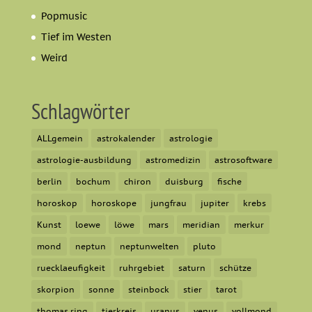
Popmusic
Tief im Westen
Weird
Schlagwörter
ALLgemein
astrokalender
astrologie
astrologie-ausbildung
astromedizin
astrosoftware
berlin
bochum
chiron
duisburg
fische
horoskop
horoskope
jungfrau
jupiter
krebs
Kunst
loewe
löwe
mars
meridian
merkur
mond
neptun
neptunwelten
pluto
ruecklaeufigkeit
ruhrgebiet
saturn
schütze
skorpion
sonne
steinbock
stier
tarot
thomas ring
tierkreis
uranus
venus
vollmond