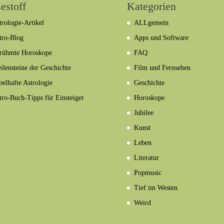
estoff
Kategorien
trologie-Artikel
ALLgemein
tro-Blog
Apps und Software
rühmte Horoskope
FAQ
ilensteine der Geschichte
Film und Fernsehen
belhafte Astrologie
Geschichte
tro-Buch-Tipps für Einsteiger
Horoskope
Jubilee
Kunst
Leben
Literatur
Popmusic
Tief im Westen
Weird