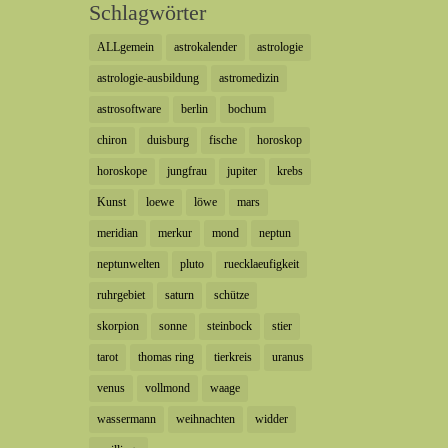
Schlagwörter
ALLgemein
astrokalender
astrologie
astrologie-ausbildung
astromedizin
astrosoftware
berlin
bochum
chiron
duisburg
fische
horoskop
horoskope
jungfrau
jupiter
krebs
Kunst
loewe
löwe
mars
meridian
merkur
mond
neptun
neptunwelten
pluto
ruecklaeufigkeit
ruhrgebiet
saturn
schütze
skorpion
sonne
steinbock
stier
tarot
thomas ring
tierkreis
uranus
venus
vollmond
waage
wassermann
weihnachten
widder