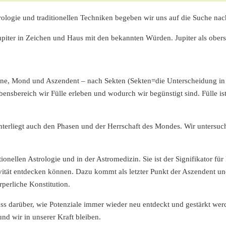
ologie und traditionellen Techniken begeben wir uns auf die Suche na
upiter in Zeichen und Haus mit den bekannten Würden. Jupiter als obers
ne, Mond und Aszendent – nach Sekten (Sekten=die Unterscheidung in 
nsbereich wir Fülle erleben und wodurch wir begünstigt sind. Fülle ist 
nterliegt auch den Phasen und der Herrschaft des Mondes. Wir unters
ionellen Astrologie und in der Astromedizin. Sie ist der Signifikator für
vität entdecken können. Dazu kommt als letzter Punkt der Aszendent und 
perliche Konstitution.
uss darüber, wie Potenziale immer wieder neu entdeckt und gestärkt w
nd wir in unserer Kraft bleiben.