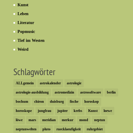
Kunst
Leben
Literatur
Popmusic
Tief im Westen
Weird
Schlagwörter
ALLgemein
astrokalender
astrologie
astrologie-ausbildung
astromedizin
astrosoftware
berlin
bochum
chiron
duisburg
fische
horoskop
horoskope
jungfrau
jupiter
krebs
Kunst
loewe
löwe
mars
meridian
merkur
mond
neptun
neptunwelten
pluto
ruecklaeufigkeit
ruhrgebiet