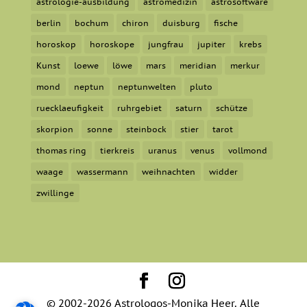
astrologie-ausbildung
astromedizin
astrosoftware
berlin
bochum
chiron
duisburg
fische
horoskop
horoskope
jungfrau
jupiter
krebs
Kunst
loewe
löwe
mars
meridian
merkur
mond
neptun
neptunwelten
pluto
ruecklaeufigkeit
ruhrgebiet
saturn
schütze
skorpion
sonne
steinbock
stier
tarot
thomas ring
tierkreis
uranus
venus
vollmond
waage
wassermann
weihnachten
widder
zwillinge
© 2002-2026 Astrologos-Monika Heer. Alle