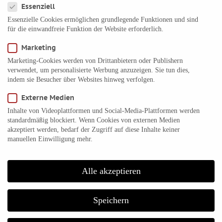
Essenziell
Berühmte Horoskope
Essenzielle Cookies ermöglichen grundlegende Funktionen und sind
Meilensteine der Geschichte
für die einwandfreie Funktion der Website erforderlich.
Fabelhafte Astrologie
Marketing
Astro-Buch-Tipps für Einsteiger
Marketing-Cookies werden von Drittanbietern oder Publishern
verwendet, um personalisierte Werbung anzuzeigen. Sie tun dies,
indem sie Besucher über Websites hinweg verfolgen.
Kategorien
Externe Medien
ALLgemein
Inhalte von Videoplattformen und Social-Media-Plattformen werden
standardmäßig blockiert. Wenn Cookies von externen Medien
Apps und Software
akzeptiert werden, bedarf der Zugriff auf diese Inhalte keiner
manuellen Einwilligung mehr.
FAQ
Film und Fernsehen
Geschichte
Alle akzeptieren
Horoskope
Speichern
Jubilee
Kunst