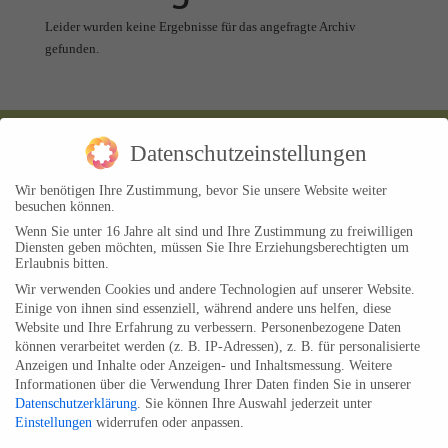
Leider wurden keine Ergebnisse für das angefragte Archiv
gefunden.
Datenschutzeinstellungen
Informationen
Rechtliches
Wir benötigen Ihre Zustimmung, bevor Sie unsere Website weiter
Kontakt
Impressum
besuchen können.
Wenn Sie unter 16 Jahre alt sind und Ihre Zustimmung zu freiwilligen
Wegbeschreibung
Datenschutzerklärung
Diensten geben möchten, müssen Sie Ihre Erziehungsberechtigten um
Erlaubnis bitten.
Cookie Einstellungen
Wir verwenden Cookies und andere Technologien auf unserer Website.
AGB und Widerrufsbelehrung
Einige von ihnen sind essenziell, während andere uns helfen, diese
Website und Ihre Erfahrung zu verbessern.
Personenbezogene Daten
können verarbeitet werden (z. B. IP-Adressen), z. B. für personalisierte
Lesestoff
Anzeigen und Inhalte oder Anzeigen- und Inhaltsmessung.
Weitere
Informationen über die Verwendung Ihrer Daten finden Sie in unserer
Datenschutzerklärung
.
Sie können Ihre Auswahl jederzeit unter
Astrologie-Artikel
Einstellungen
widerrufen oder anpassen.
Astro-Blog
Datenschutzeinstellungen