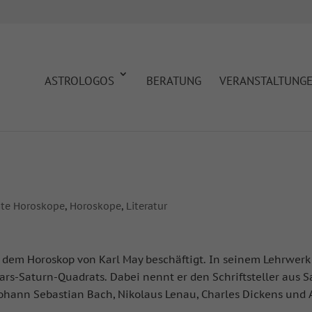
ASTROLOGOS
BERATUNG
VERANSTALTUNG
te Horoskope
,
Horoskope
,
Literatur
t dem Horoskop von Karl May beschäftigt. In seinem Lehrwer
rs-Saturn-Quadrats. Dabei nennt er den Schriftsteller aus 
Johann Sebastian Bach, Nikolaus Lenau, Charles Dickens und 