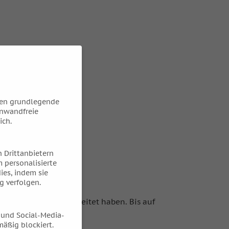
hen grundlegende
inwandfreie
ich.
 Drittanbietern
 personalisierte
ies, indem sie
g verfolgen.
n ihren Werken verarbeitet haben. Bis auf
nierte“, so Ring.
 und Social-Media-
äßig blockiert.