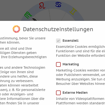
Datenschutzeinstellungen
Datenschutzeinstellungen
ustimmung, bevor Sie unsere
Essenziell
chen können.
Essenzielle Cookies ermöglic
re alt sind und Ihre
Funktionen und sind für die e
illigen Diensten geben
Funktion der Website erforderl
 Ihre Erziehungsberechtigten
Marketing
es und andere Technologien
Marketing-Cookies werden von
Einige von ihnen sind
oder Publishern verwendet, um
andere uns helfen, diese
), Hohenstein, D
Werbung anzuzeigen. Sie tun d
ahrung zu verbessern.
enschenkunde, Bd.III, Freiburg 1989
Besucher über Websites hinwe
ten können verarbeitet
sen), z. B. für personalisierte
s sie die Gewalt einer Mars-Saturn-Quadratur schöpferisch i
Externe Medien
e oder Anzeigen- und
der Triebverdrängung den eigenen Aspekt entdeckte und defi
tere Informationen über die
Inhalte von Videoplattformen
en finden Sie in unserer
Plattformen werden standardm