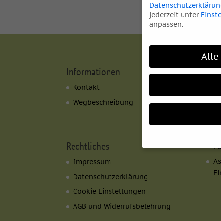
Datenschutzerklärun
jederzeit unter
Einst
anpassen.
Alle
Informationen
Les
Kontakt
As
Wegbeschreibung
As
B
Me
Rechtliches
Fa
As
Impressum
Wenn Sie unter 16 Ja
Ei
Datenschutzerklärung
Ihre Erziehungsberec
Cookie Einstellungen
Wir verwenden Cookie
während andere uns h
AGB und Widerrufsbelehrung
können verarbeitet we