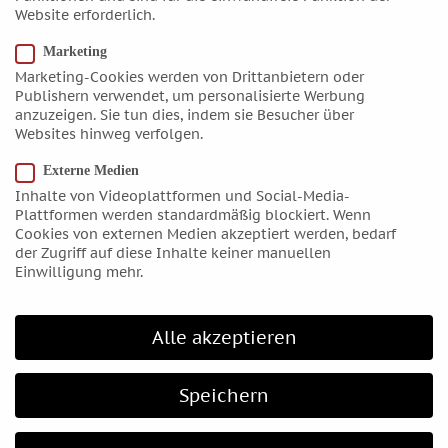
Grad Zwillinge ständig in einer mehr oder weniger
Website erforderlich.
engen Konjunktion. In den darauffolgenden Jahren läuft
Saturn im Skorpion zügig auf Uranus zu. Ab Ende 1896
Marketing
bildet er eine mehrfache Konjunktion mit Uranus, die
Marketing-Cookies werden von Drittanbietern oder
sich auf den letzten zehn Graden im Zeichen Skorpion
Publishern verwendet, um personalisierte Werbung
ereignet.
anzuzeigen. Sie tun dies, indem sie Besucher über
Websites hinweg verfolgen.
Möglicherweise ist dieser Zeitraum des
Fin de Siècle
auch deshalb so reich an Reformversuchen,
Externe Medien
avantgardistischen Bewegungen und gleichzeitig tief
Inhalte von Videoplattformen und Social-Media-
empfundener gesellschaftlicher Verunsicherung.
Plattformen werden standardmäßig blockiert. Wenn
Cookies von externen Medien akzeptiert werden, bedarf
der Zugriff auf diese Inhalte keiner manuellen
Einwilligung mehr.
Alle akzeptieren
Informationen
Kontakt
Speichern
Wegbeschreibung