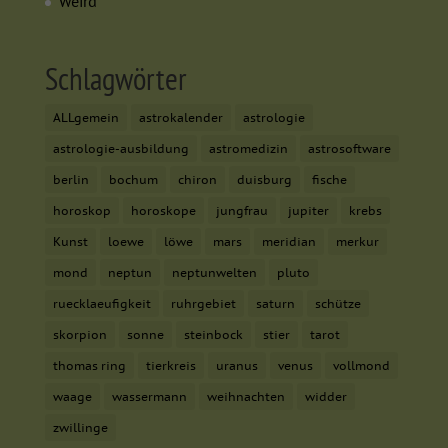
Externe Medien (7)
Weird
Inhalte von Videoplattformen und Social-Media-Plattformen
werden standardmäßig blockiert. Wenn Cookies von externen
Schlagwörter
Medien akzeptiert werden, bedarf der Zugriff auf diese Inhalte
keiner manuellen Einwilligung mehr.
Cookie-Informationen anzeigen
ALLgemein
astrokalender
astrologie
powered by Borlabs Cookie
astrologie-ausbildung
astromedizin
astrosoftware
Datenschutzerklärung
Impressum
berlin
bochum
chiron
duisburg
fische
horoskop
horoskope
jungfrau
jupiter
krebs
Kunst
loewe
löwe
mars
meridian
merkur
mond
neptun
neptunwelten
pluto
ruecklaeufigkeit
ruhrgebiet
saturn
schütze
skorpion
sonne
steinbock
stier
tarot
thomas ring
tierkreis
uranus
venus
vollmond
waage
wassermann
weihnachten
widder
zwillinge