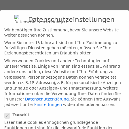
Datenschutzeinstellungen
Wir benötigen Ihre Zustimmung, bevor Sie unsere Website
weiter besuchen können.
Wenn Sie unter 16 Jahre alt sind und Ihre Zustimmung zu
freiwilligen Diensten geben möchten, müssen Sie Ihre
Erziehungsberechtigten um Erlaubnis bitten.
Wir verwenden Cookies und andere Technologien auf
unserer Website. Einige von ihnen sind essenziell, während
andere uns helfen, diese Website und Ihre Erfahrung zu
Dane Rudhyar, 23. März 1895, 0.42 Uhr (LMT), Paris, F
verbessern.
Personenbezogene Daten können verarbeitet
Datenquelle: Lois Roddens Astrodatabank mit einem A-
werden (z. B. IP-Adressen), z. B. für personalisierte Anzeigen
und Inhalte oder Anzeigen- und Inhaltsmessung.
Weitere
Rating
Informationen über die Verwendung Ihrer Daten finden Sie
Neben der starken Feuerbetonung im Horoskop ist vor
in unserer
Datenschutzerklärung
.
Sie können Ihre Auswahl
jederzeit unter
Einstellungen
widerrufen oder anpassen.
allem die Stellung der Planeten jenseits von Saturn
Datenschutzeinstellungen
bemerkenswert. Neptun und Pluto stehen nahe
Essenziell
beieinander, von 1890 bis Mitte 1895 bewegen sich die
Essenzielle Cookies ermöglichen grundlegende
beiden äußeren Planeten im Gradbereich von 4 bis 17
Funktionen und sind für die einwandfreie Funktion der