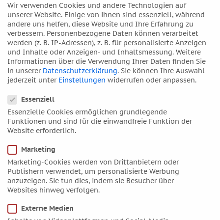
Krebs-Sonne lässt grüßen. Gleichzeitig zeigt sie das
Wir verwenden Cookies und andere Technologien auf
Leid, die Sehnsucht und den Schmerz der Liebenden,
unserer Website. Einige von ihnen sind essenziell, während
andere uns helfen, diese Website und Ihre Erfahrung zu
Sonne in Konjunktion zu Neptun.
verbessern.
Personenbezogene Daten können verarbeitet
Und sie bricht mit der Tradition, indem sie die
werden (z. B. IP-Adressen), z. B. für personalisierte Anzeigen
und Inhalte oder Anzeigen- und Inhaltsmessung.
Weitere
grausamen Verletzungen ihres Körpers, Operationen
Informationen über die Verwendung Ihrer Daten finden Sie
und Fehlgeburten unverhüllt zeigt, Sonne Opposition zu
in unserer
Datenschutzerklärung
.
Sie können Ihre Auswahl
Uranus. «Frida Kahlos Bilder sind Bomben mit einer
jederzeit unter
Einstellungen
widerrufen oder anpassen.
Schleife drum», hat André Breton einmal gesagt und die
Datenschutzeinstellungen
Künstlerin zur Vorreiterin der surrealistischen
Essenziell
Bewegung gekürt.
Essenzielle Cookies ermöglichen grundlegende
Funktionen und sind für die einwandfreie Funktion der
Die Konjunktion von Mars und Uranus im Steinbock
Website erforderlich.
verweist auch auf Diego Rivera, mit dem Frida Kahlo
zweimal verheiratet war. Unter seinen zahlreichen
Marketing
Affären hat sie sehr gelitten, dennoch blieb Diego ihre
Marketing-Cookies werden von Drittanbietern oder
große Liebe, trotz der Beziehungen zu Leo Trotzki, zum
Publishern verwendet, um personalisierte Werbung
Fotografen Nickolas Muray oder zur costa-ricanischen
anzuzeigen. Sie tun dies, indem sie Besucher über
Sängerin
Chavela Vargas
.
Websites hinweg verfolgen.
Wer sich astrologisch mit Frida Kahlo
Externe Medien
auseinandersetzen möchte, kann
im englischen Forum