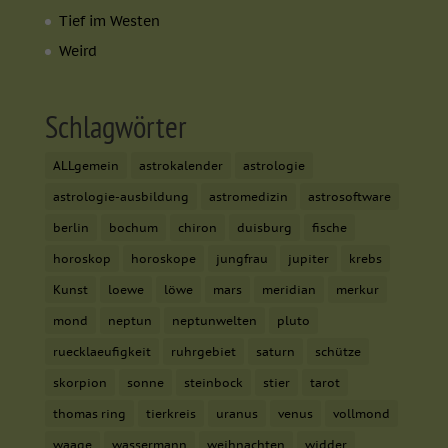
Tief im Westen
Weird
Schlagwörter
ALLgemein
astrokalender
astrologie
astrologie-ausbildung
astromedizin
astrosoftware
berlin
bochum
chiron
duisburg
fische
horoskop
horoskope
jungfrau
jupiter
krebs
Kunst
loewe
löwe
mars
meridian
merkur
mond
neptun
neptunwelten
pluto
ruecklaeufigkeit
ruhrgebiet
saturn
schütze
skorpion
sonne
steinbock
stier
tarot
thomas ring
tierkreis
uranus
venus
vollmond
waage
wassermann
weihnachten
widder