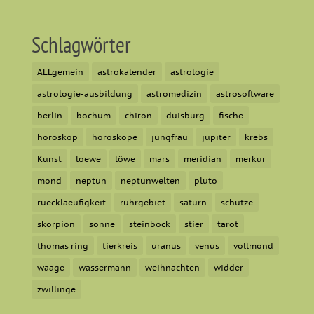
Schlagwörter
ALLgemein
astrokalender
astrologie
astrologie-ausbildung
astromedizin
astrosoftware
berlin
bochum
chiron
duisburg
fische
horoskop
horoskope
jungfrau
jupiter
krebs
Kunst
loewe
löwe
mars
meridian
merkur
mond
neptun
neptunwelten
pluto
ruecklaeufigkeit
ruhrgebiet
saturn
schütze
skorpion
sonne
steinbock
stier
tarot
thomas ring
tierkreis
uranus
venus
vollmond
waage
wassermann
weihnachten
widder
zwillinge