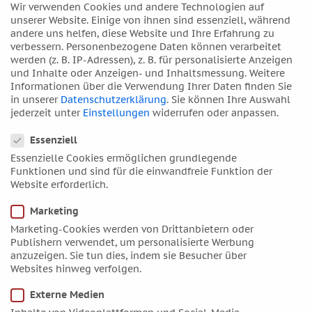
doch das Zeichen, in dem die Sonne regiert. Auffällig ist
Wir verwenden Cookies und andere Technologien auf
zudem der Mars im Widder, das ist für einen
unserer Website. Einige von ihnen sind essenziell, während
andere uns helfen, diese Website und Ihre Erfahrung zu
Fußballverein die denkbar beste Stürmerkonstellation.
verbessern.
Personenbezogene Daten können verarbeitet
Vermutlich haben die Planetenballungen im Zeichen
werden (z. B. IP-Adressen), z. B. für personalisierte Anzeigen
und Inhalte oder Anzeigen- und Inhaltsmessung.
Weitere
Widder während der letzten Wochen ihren Teil dazu
Informationen über die Verwendung Ihrer Daten finden Sie
beigetragen, dass genug Tore fielen. Trotz kleiner
in unserer
Datenschutzerklärung
.
Sie können Ihre Auswahl
Krisen (Saturn steht aktuell rückläufig genau auf dem
jederzeit unter
Einstellungen
widerrufen oder anpassen.
Jupiter des BVB-Horoskops) konnte man in diesem Jahr
Datenschutzeinstellungen
frühzeitig am 30. April die Meisterschaft feiern.
Essenziell
Essenzielle Cookies ermöglichen grundlegende
Am ersten Mai trafen sich laufender Mars und Jupiter
Funktionen und sind für die einwandfreie Funktion der
bei 22 Grad im Widder, morgens um halb sieben. Eine
Website erforderlich.
lange Feiernacht im Freudentaumel ging da in
Dortmund gerade zu Ende. Sofern man für die
Marketing
Vereinsgründung des BVB mit einer Zeit von 20.09 Uhr
Marketing-Cookies werden von Drittanbietern oder
arbeitet, stehen nun beide Feuerplaneten exakt auf
Publishern verwendet, um personalisierte Werbung
dem MC, Transit-Venus bildet eine Konjunktion mit Mars.
anzuzeigen. Sie tun dies, indem sie Besucher über
Und „Kloppis“ Venus ist genau auf dem AC des BVB-
Websites hinweg verfolgen.
Horoskops zu finden. Wenn das nicht echte und wahre
Externe Medien
Liebe ist, die diesen Trainer und seinen Verein