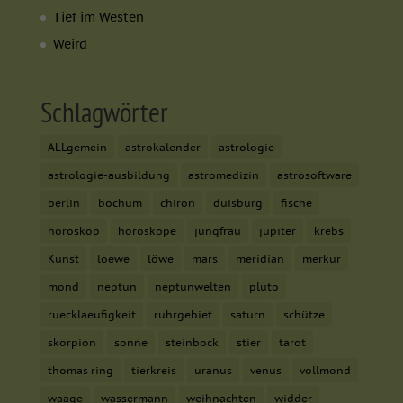
Tief im Westen
Weird
Schlagwörter
ALLgemein
astrokalender
astrologie
astrologie-ausbildung
astromedizin
astrosoftware
berlin
bochum
chiron
duisburg
fische
horoskop
horoskope
jungfrau
jupiter
krebs
Kunst
loewe
löwe
mars
meridian
merkur
mond
neptun
neptunwelten
pluto
ruecklaeufigkeit
ruhrgebiet
saturn
schütze
skorpion
sonne
steinbock
stier
tarot
thomas ring
tierkreis
uranus
venus
vollmond
waage
wassermann
weihnachten
widder