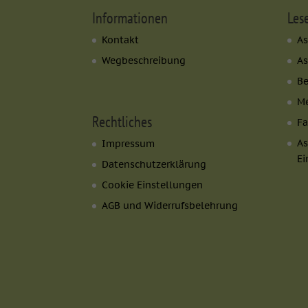
Marketing (2)
Informationen
Les
Marketing-Cookies wer
Kontakt
As
tun dies, indem sie Be
Wegbeschreibung
As
B
Externe Medien
Me
Inhalte von Videoplat
Rechtliches
Fa
externen Medien akzept
As
Impressum
Ei
Datenschutzerklärung
powered by Borlabs Co
Cookie Einstellungen
AGB und Widerrufsbelehrung