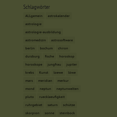
Marketing
Schlagwörter
rbung anzuzeigen. Sie
ALLgemein
astrokalender
astrologie
astrologie-ausbildung
Externe Medien
astromedizin
astrosoftware
enn Cookies von
berlin
bochum
chiron
igung mehr.
duisburg
fische
horoskop
horoskope
jungfrau
jupiter
hutzerklärung
Impressum
krebs
Kunst
loewe
löwe
mars
meridian
merkur
mond
neptun
neptunwelten
pluto
ruecklaeufigkeit
ruhrgebiet
saturn
schütze
skorpion
sonne
steinbock