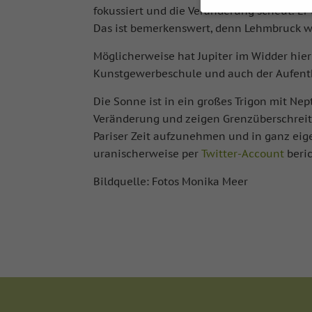
fokussiert und die Veränderung scheut. E
Das ist bemerkenswert, denn Lehmbruck wu
Wenn Sie unter 16 Ja
Möglicherweise hat Jupiter im Widder hie
Ihre Erziehungsberec
Kunstgewerbeschule und auch der Aufentha
Wir verwenden Cookie
während andere uns h
Die Sonne ist in ein großes Trigon mit N
können verarbeitet we
und Inhaltsmessung
Veränderung und zeigen Grenzüberschreitu
Datenschutzerklärun
Pariser Zeit aufzunehmen und in ganz eig
Hier finden Sie eine
uranischerweise per
Twitter-Account
beric
Kategorien geben od
auswählen.
Bildquelle: Fotos Monika Meer
Alle akzeptieren
Datenschutzeinstell
Essenziell (1)
Essenzielle Cookies e
erforderlich.