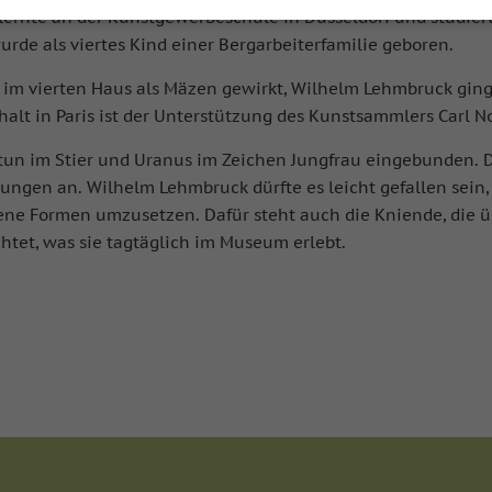
r lernte an der Kunstgewerbeschule in Düsseldorf und studie
Datenschutzeinstellungen
rde als viertes Kind einer Bergarbeiterfamilie geboren.
hre alt sind und Ihre Zustimmung zu freiwilligen Diensten geben
r im vierten Haus als Mäzen gewirkt, Wilhelm Lehmbruck ging
htigten um Erlaubnis bitten.
lt in Paris ist der Unterstützung des Kunstsammlers Carl N
s und andere Technologien auf unserer Website. Einige von ihnen
elfen, diese Website und Ihre Erfahrung zu verbessern.
Personen
eptun im Stier und Uranus im Zeichen Jungfrau eingebunden. 
rden (z. B. IP-Adressen), z. B. für personalisierte Anzeigen und I
.
Weitere Informationen über die Verwendung Ihrer Daten finden S
ngen an. Wilhelm Lehmbruck dürfte es leicht gefallen sein, 
g
.
ene Formen umzusetzen. Dafür steht auch die Kniende, die ü
 Übersicht über alle verwendeten Cookies. Sie können Ihre Einwill
htet, was sie tagtäglich im Museum erlebt.
er sich weitere Informationen anzeigen lassen und so nur besti
Speichern
Nur essenzielle Cookies akzeptieren
ungen
rmöglichen grundlegende Funktionen und sind für die einwandfreie Funkti
Cookie-Informationen anzeigen