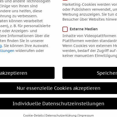
es und andere Technologien
Marketing-Cookies werden von
ht nur die bildenden Künste, die um die Jahrhundertwende 
Einige von ihnen sind
oder Publishern verwendet, um
andere uns helfen, diese
 gibt eine kurze Filmsequenz mit Isadora Duncan und Fotos 
Werbung anzuzeigen. Sie tun d
ahrung zu verbessern.
. Mein persönliches Highlight in diesem Teil: Die Skizzen z
Besucher über Websites hinwe
ten können verarbeitet
sen), z. B. für personalisierte
Externe Medien
e oder Anzeigen- und
tere Informationen über die
Inhalte von Videoplattformen
egleitprogramm geboten, mit einer Konzertreihe, Vorträgen
en finden Sie in unserer
Plattformen werden standardm
tellungs-Katalog.
g
.
Sie können Ihre Auswahl
Wenn Cookies von externen Me
ellungen
widerrufen oder
werden, bedarf der Zugriff auf
keiner manuellen Einwilligung
hr (LMT), Meiderich, D
-Rating
 akzeptieren
Speiche
e Sonne im Zeichen Steinbock. Die Sonne ist der Planet der
, schöpferisch zu sein und mein Leben aktiv zu gestalten. L
Nur essenzielle Cookies akzeptieren
s Stierhaus.
Individuelle Datenschutzeinstellungen
 Bildhauer gearbeitet hat, in erster Linie mit den Materialie
 zunächst konservativ, ein weiteres Merkmal der starken Erdb
Cookie-Details
Datenschutzerklärung
Impressum