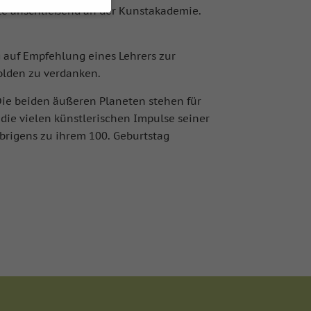
rte anschließend an der Kunstakademie.
 möchten, müssen Sie
 auf Empfehlung eines Lehrers zur
olden zu verdanken.
 sind essenziell,
bezogene Daten
Die beiden äußeren Planeten stehen für
nhalte oder Anzeigen-
ie in unserer
die vielen künstlerischen Impulse seiner
brigens zu ihrem 100. Geburtstag
igung zu ganzen
mmte Cookies
Zurück
on der Website