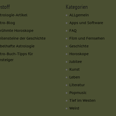
estoff
Kategorien
den von Drittanbietern oder Publishern verwendet, um personalisierte We
trologie-Artikel
ALLgemein
sucher über Websites hinweg verfolgen.
tro-Blog
Apps und Software
Cookie-Informationen anzeigen
erühmte Horoskope
FAQ
 (7)
ilensteine der Geschichte
Film und Fernsehen
tformen und Social-Media-Plattformen werden standardmäßig blockiert. W
belhafte Astrologie
Geschichte
iert werden, bedarf der Zugriff auf diese Inhalte keiner manuellen Einwill
tro-Buch-Tipps für
Horoskope
Cookie-Informationen anzeigen
nsteiger
Jubilee
okie
Datensc
Kunst
Leben
Literatur
Popmusic
Tief im Westen
Weird