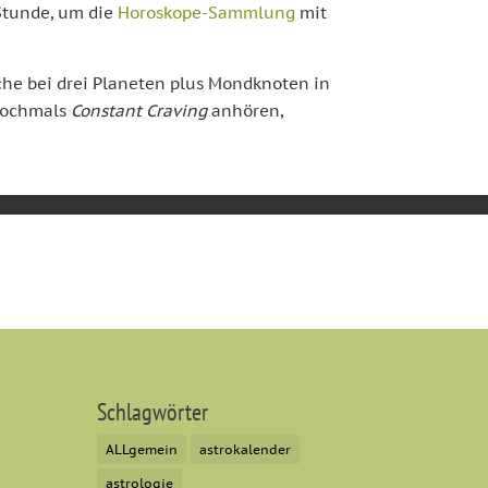
 Stunde, um die
Horoskope-Sammlung
mit
che bei drei Planeten plus Mondknoten in
 nochmals
Constant Craving
anhören,
zerklärung von YouTube.
Schlagwörter
ALLgemein
astrokalender
astrologie