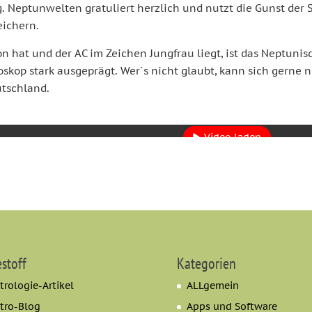
ag. Neptunwelten gratuliert herzlich und nutzt die Gunst der
eichern.
 hat und der AC im Zeichen Jungfrau liegt, ist das Neptunis
kop stark ausgeprägt. Wer`s nicht glaubt, kann sich gerne
utschland.
Mit dem Laden des Videos akzeptieren Sie die Datenschut
Mehr erfahren
Video laden
YouTube immer entsperren
estoff
Kategorien
trologie-Artikel
ALLgemein
tro-Blog
Apps und Software