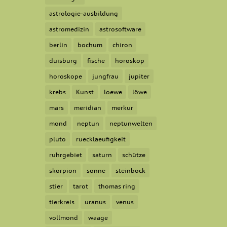
astrologie-ausbildung
astromedizin
astrosoftware
berlin
bochum
chiron
duisburg
fische
horoskop
horoskope
jungfrau
jupiter
krebs
Kunst
loewe
löwe
mars
meridian
merkur
mond
neptun
neptunwelten
pluto
ruecklaeufigkeit
ruhrgebiet
saturn
schütze
skorpion
sonne
steinbock
stier
tarot
thomas ring
tierkreis
uranus
venus
vollmond
waage