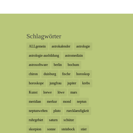
Schlagwörter
ALLgemein
astrokalender
astrologie
astrologie-ausbildung
astromedizin
astrosoftware
berlin
bochum
chiron
duisburg
fische
horoskop
horoskope
jungfrau
jupiter
krebs
Kunst
loewe
löwe
mars
meridian
merkur
mond
neptun
neptunwelten
pluto
ruecklaeufigkeit
ruhrgebiet
saturn
schütze
skorpion
sonne
steinbock
stier