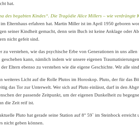
cht hat.
 des begabten Kindes“. Die Tragödie Alice Millers – wie verdrängte K
 im Elternhaus erfahren hat. Martin Miller ist im April 1950 geboren wor
gen seiner Kindheit gemacht, denn sein Buch ist keine Anklage oder Abr
rn nicht gefeit sind.
er zu verstehen, wie das psychische Erbe von Generationen in uns allen 
g geschehen kann, nämlich indem wir unsere eigenen Traumatisierungen 
der Eltern ebenso zu verstehen wie die eigene Geschichte. Wir alle sin
 weiteres Licht auf die Rolle Plutos im Horoskop. Pluto, der für das Bö
zeitig das Tor zur Unterwelt. Wer sich auf Pluto einlässt, darf in den A
nschen der passende Zeitpunkt, um der eigenen Dunkelheit zu begegn
die Zeit reif ist.
 aktuelle Pluto hat gerade seine Station auf 8° 59` im Steinbock erreich
 es nicht geben können.