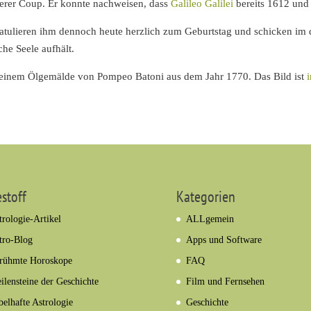
erer Coup. Er konnte nachweisen, dass
Galileo Galilei
bereits 1612 und 
gratulieren ihm dennoch heute herzlich zum Geburtstag und schicken im
che Seele aufhält.
us einem Ölgemälde von Pompeo Batoni aus dem Jahr 1770. Das Bild ist
estoff
Kategorien
trologie-Artikel
ALLgemein
tro-Blog
Apps und Software
rühmte Horoskope
FAQ
ilensteine der Geschichte
Film und Fernsehen
belhafte Astrologie
Geschichte