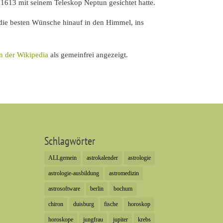
1613 mit seinem Teleskop Neptun gesichtet hatte.
 die besten Wünsche hinauf in den Himmel, ins
in der Wikipedia
als gemeinfrei angezeigt.
Schlagwörter
ALLgemein
astrokalender
astrologie
astrologie-ausbildung
astromedizin
astrosoftware
berlin
bochum
chiron
duisburg
fische
horoskop
horoskope
jungfrau
jupiter
krebs