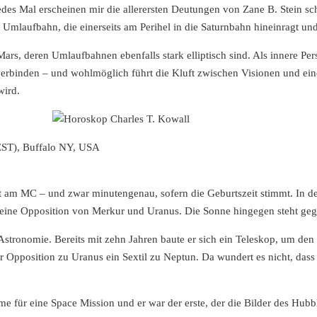
edes Mal erscheinen mir die allerersten Deutungen von Zane B. Stein sch
 Umlaufbahn, die einerseits am Perihel in die Saturnbahn hineinragt un
 Mars, deren Umlaufbahnen ebenfalls stark elliptisch sind. Als innere Per
erbinden – und wohlmöglich führt die Kluft zwischen Visionen und eine
wird.
EST), Buffalo NY, USA
t am MC – und zwar minutengenau, sofern die Geburtszeit stimmt. In de
al eine Opposition von Merkur und Uranus. Die Sonne hingegen steht ge
Astronomie. Bereits mit zehn Jahren baute er sich ein Teleskop, um de
der Opposition zu Uranus ein Sextil zu Neptun. Da wundert es nicht, das
e für eine Space Mission und er war der erste, der die Bilder des Hub