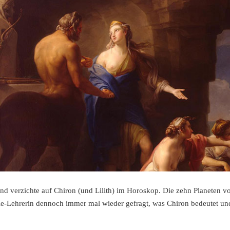
t und verzichte auf Chiron (und Lilith) im Horoskop. Die zehn Planeten v
gie-Lehrerin dennoch immer mal wieder gefragt, was Chiron bedeutet u