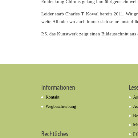
Entdeckung Chirons gelang ihm übrigens ein weit
Leider starb Charles T. Kowal bereits 2011. Wir 
weite All oder wo auch immer sich seine unsterbli
P.S. das Kunstwerk zeigt einen Bildausschnitt a
Informationen
Les
Kontakt
As
Wegbeschreibung
As
Be
Me
Rechtliches
Fa