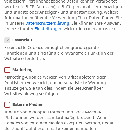
verbessern.
Personenbezogene Daten können verarbeitet
April 2019
werden (z. B. IP-Adressen), z. B. für personalisierte Anzeigen
und Inhalte oder Anzeigen- und Inhaltsmessung.
Weitere
März 2019
Informationen über die Verwendung Ihrer Daten finden Sie
Februar 2019
in unserer
Datenschutzerklärung
.
Sie können Ihre Auswahl
jederzeit unter
Einstellungen
widerrufen oder anpassen.
Januar 2019
Datenschutzeinstellungen
Dezember 2018
Essenziell
November 2018
Essenzielle Cookies ermöglichen grundlegende
Funktionen und sind für die einwandfreie Funktion der
Oktober 2018
Website erforderlich.
September 2018
Marketing
August 2018
Marketing-Cookies werden von Drittanbietern oder
Juli 2018
Publishern verwendet, um personalisierte Werbung
Juni 2018
anzuzeigen. Sie tun dies, indem sie Besucher über
Websites hinweg verfolgen.
Mai 2018
April 2018
Externe Medien
März 2018
Inhalte von Videoplattformen und Social-Media-
Plattformen werden standardmäßig blockiert. Wenn
Februar 2018
Cookies von externen Medien akzeptiert werden, bedarf
Januar 2018
der Zugriff auf diese Inhalte keiner manuellen