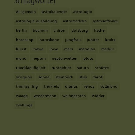
ALLgemein
astrokalender
astrologie
astrologie-ausbildung
astromedizin
astrosoftware
berlin
bochum
chiron
duisburg
fische
horoskop
horoskope
jungfrau
jupiter
krebs
Kunst
loewe
löwe
mars
meridian
merkur
mond
neptun
neptunwelten
pluto
ruecklaeufigkeit
ruhrgebiet
saturn
schütze
skorpion
sonne
steinbock
stier
tarot
thomas ring
tierkreis
uranus
venus
vollmond
waage
wassermann
weihnachten
widder
zwillinge