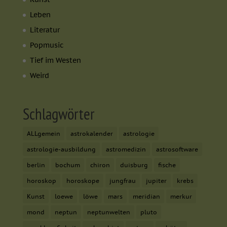
Leben
Literatur
Popmusic
Tief im Westen
Weird
Schlagwörter
ALLgemein
astrokalender
astrologie
astrologie-ausbildung
astromedizin
astrosoftware
berlin
bochum
chiron
duisburg
fische
horoskop
horoskope
jungfrau
jupiter
krebs
Kunst
loewe
löwe
mars
meridian
merkur
mond
neptun
neptunwelten
pluto