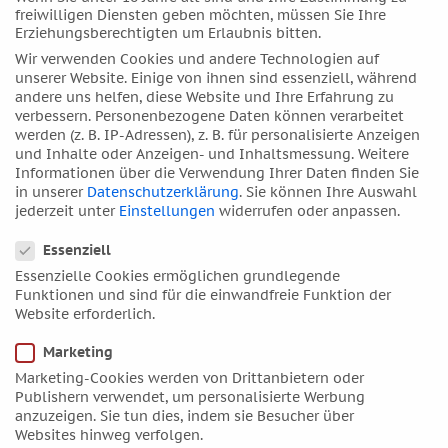
freiwilligen Diensten geben möchten, müssen Sie Ihre
August 2022
Erziehungsberechtigten um Erlaubnis bitten.
Juli 2022
Wir verwenden Cookies und andere Technologien auf
unserer Website. Einige von ihnen sind essenziell, während
Juni 2022
andere uns helfen, diese Website und Ihre Erfahrung zu
Mai 2022
verbessern.
Personenbezogene Daten können verarbeitet
werden (z. B. IP-Adressen), z. B. für personalisierte Anzeigen
April 2022
und Inhalte oder Anzeigen- und Inhaltsmessung.
Weitere
März 2022
Informationen über die Verwendung Ihrer Daten finden Sie
in unserer
Datenschutzerklärung
.
Sie können Ihre Auswahl
Februar 2022
jederzeit unter
Einstellungen
widerrufen oder anpassen.
Januar 2022
Datenschutzeinstellungen
Essenziell
Dezember 2021
Essenzielle Cookies ermöglichen grundlegende
November 2021
Funktionen und sind für die einwandfreie Funktion der
Oktober 2021
Website erforderlich.
September 2021
Marketing
August 2021
Marketing-Cookies werden von Drittanbietern oder
Juli 2021
Publishern verwendet, um personalisierte Werbung
anzuzeigen. Sie tun dies, indem sie Besucher über
Juni 2021
Websites hinweg verfolgen.