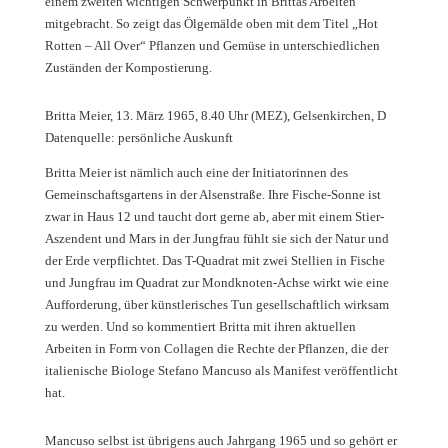
einem zweiten wichtigen Schwerpunkt in Brittas Arbeiten
mitgebracht. So zeigt das Ölgemälde oben mit dem Titel „Hot
Rotten – All Over“ Pflanzen und Gemüse in unterschiedlichen
Zuständen der Kompostierung.
Britta Meier, 13. März 1965, 8.40 Uhr (MEZ), Gelsenkirchen, D
Datenquelle: persönliche Auskunft
Britta Meier ist nämlich auch eine der Initiatorinnen des
Gemeinschaftsgartens in der Alsenstraße. Ihre Fische-Sonne ist
zwar in Haus 12 und taucht dort gerne ab, aber mit einem Stier-
Aszendent und Mars in der Jungfrau fühlt sie sich der Natur und
der Erde verpflichtet. Das T-Quadrat mit zwei Stellien in Fische
und Jungfrau im Quadrat zur Mondknoten-Achse wirkt wie eine
Aufforderung, über künstlerisches Tun gesellschaftlich wirksam
zu werden. Und so kommentiert Britta mit ihren aktuellen
Arbeiten in Form von Collagen die Rechte der Pflanzen, die der
italienische Biologe Stefano Mancuso als Manifest veröffentlicht
hat.
Mancuso selbst ist übrigens auch Jahrgang 1965 und so gehört er