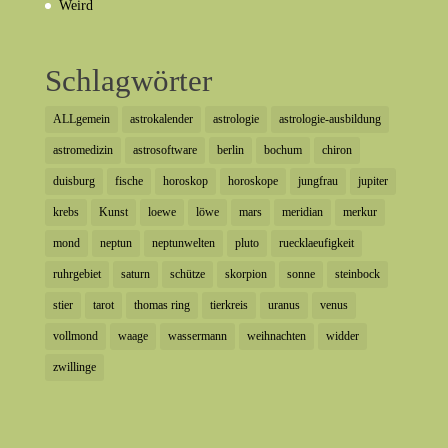
Weird
Schlagwörter
ALLgemein
astrokalender
astrologie
astrologie-ausbildung
astromedizin
astrosoftware
berlin
bochum
chiron
duisburg
fische
horoskop
horoskope
jungfrau
jupiter
krebs
Kunst
loewe
löwe
mars
meridian
merkur
mond
neptun
neptunwelten
pluto
ruecklaeufigkeit
ruhrgebiet
saturn
schütze
skorpion
sonne
steinbock
stier
tarot
thomas ring
tierkreis
uranus
venus
vollmond
waage
wassermann
weihnachten
widder
zwillinge