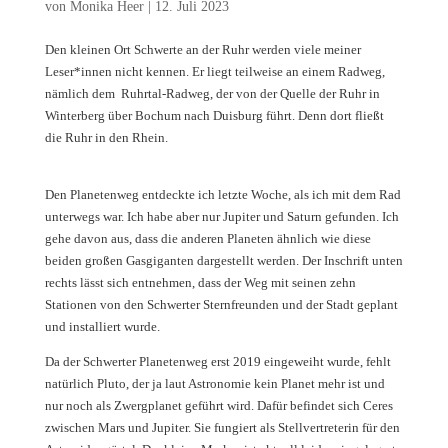
von
Monika Heer
|
12. Juli 2023
Den kleinen Ort Schwerte an der Ruhr werden viele meiner
Leser*innen nicht kennen. Er liegt teilweise an einem Radweg,
nämlich dem Ruhrtal-Radweg, der von der Quelle der Ruhr in
Winterberg über Bochum nach Duisburg führt. Denn dort fließt
die Ruhr in den Rhein.
Den Planetenweg entdeckte ich letzte Woche, als ich mit dem Rad
unterwegs war. Ich habe aber nur Jupiter und Saturn gefunden. Ich
gehe davon aus, dass die anderen Planeten ähnlich wie diese
beiden großen Gasgiganten dargestellt werden. Der Inschrift unten
rechts lässt sich entnehmen, dass der Weg mit seinen zehn
Stationen von den Schwerter Sternfreunden und der Stadt geplant
und installiert wurde.
Da der Schwerter Planetenweg erst 2019 eingeweiht wurde, fehlt
natürlich Pluto, der ja laut Astronomie kein Planet mehr ist und
nur noch als Zwergplanet geführt wird. Dafür befindet sich Ceres
zwischen Mars und Jupiter. Sie fungiert als Stellvertreterin für den