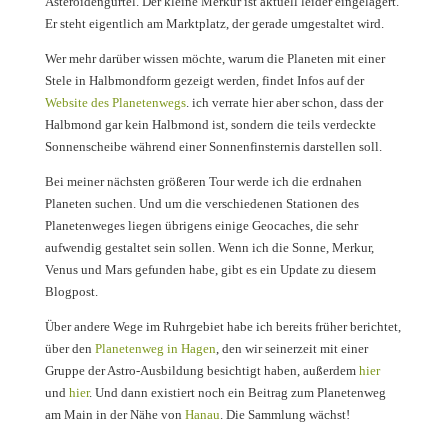
Asteroidengürtel. Der kleine Merkur ist aktuell leider eingelagert.
Er steht eigentlich am Marktplatz, der gerade umgestaltet wird.
Wer mehr darüber wissen möchte, warum die Planeten mit einer
Stele in Halbmondform gezeigt werden, findet Infos auf der
Website des Planetenwegs
. ich verrate hier aber schon, dass der
Halbmond gar kein Halbmond ist, sondern die teils verdeckte
Sonnenscheibe während einer Sonnenfinsternis darstellen soll.
Bei meiner nächsten größeren Tour werde ich die erdnahen
Planeten suchen. Und um die verschiedenen Stationen des
Planetenweges liegen übrigens einige Geocaches, die sehr
aufwendig gestaltet sein sollen. Wenn ich die Sonne, Merkur,
Venus und Mars gefunden habe, gibt es ein Update zu diesem
Blogpost.
Über andere Wege im Ruhrgebiet habe ich bereits früher berichtet,
über den
Planetenweg in Hagen
, den wir seinerzeit mit einer
Gruppe der Astro-Ausbildung besichtigt haben, außerdem
hier
und
hier
. Und dann existiert noch ein Beitrag zum Planetenweg
am Main in der Nähe von
Hanau
. Die Sammlung wächst!