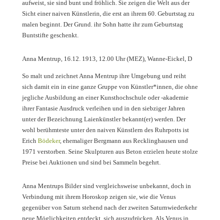
aufweist, sie sind bunt und fröhlich. Sie zeigen die Welt aus der
Sicht einer naiven Künstlerin, die erst an ihrem 60. Geburtstag zu
malen beginnt. Der Grund. ihr Sohn hatte ihr zum Geburtstag
Buntstifte geschenkt.
Anna Mentrup, 16.12. 1913, 12.00 Uhr (MEZ), Wanne-Eickel, D
So malt und zeichnet Anna Mentrup ihre Umgebung und reiht
sich damit ein in eine ganze Gruppe von Künstler*innen, die ohne
jegliche Ausbildung an einer Kunsthochschule oder -akademie
ihrer Fantasie Ausdruck verleihen und in den siebziger Jahren
unter der Bezeichnung Laienkünstler bekannt(er) werden. Der
wohl berühmteste unter den naiven Künstlern des Ruhrpotts ist
Erich
Bödeker
, ehemaliger Bergmann aus Recklinghausen und
1971 verstorben. Seine Skulpturen aus Beton erzielen heute stolze
Preise bei Auktionen und sind bei Sammeln begehrt.
Anna Mentrups Bilder sind vergleichsweise unbekannt, doch in
Verbindung mit ihrem Horoskop zeigen sie, wie die Venus
gegenüber von Saturn stehend nach der zweiten Saturnwiederkehr
neue Möglichkeiten entdeckt, sich auszudrücken. Als Venus in