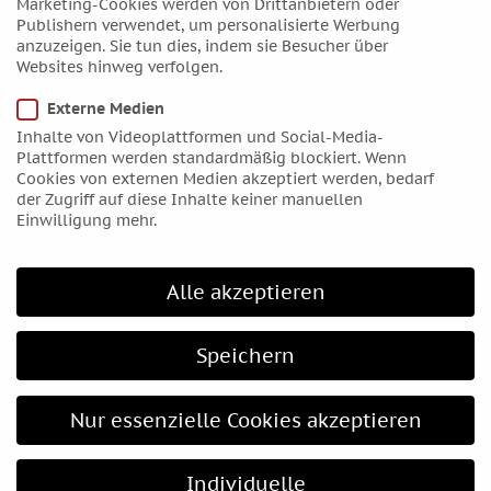
Marketing-Cookies werden von Drittanbietern oder
Publishern verwendet, um personalisierte Werbung
Januar 2019
anzuzeigen. Sie tun dies, indem sie Besucher über
Dezember 2018
Websites hinweg verfolgen.
November 2018
Externe Medien
Oktober 2018
Inhalte von Videoplattformen und Social-Media-
September 2018
Plattformen werden standardmäßig blockiert. Wenn
Cookies von externen Medien akzeptiert werden, bedarf
August 2018
der Zugriff auf diese Inhalte keiner manuellen
Juli 2018
Einwilligung mehr.
Juni 2018
Mai 2018
Alle akzeptieren
April 2018
März 2018
Speichern
Februar 2018
Januar 2018
Nur essenzielle Cookies akzeptieren
Dezember 2017
November 2017
Individuelle