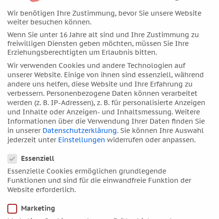
Juni 2020
Wir benötigen Ihre Zustimmung, bevor Sie unsere Website
weiter besuchen können.
Mai 2020
Wenn Sie unter 16 Jahre alt sind und Ihre Zustimmung zu
April 2020
freiwilligen Diensten geben möchten, müssen Sie Ihre
März 2020
Erziehungsberechtigten um Erlaubnis bitten.
Februar 2020
Wir verwenden Cookies und andere Technologien auf
unserer Website. Einige von ihnen sind essenziell, während
Januar 2020
andere uns helfen, diese Website und Ihre Erfahrung zu
Dezember 2019
verbessern.
Personenbezogene Daten können verarbeitet
werden (z. B. IP-Adressen), z. B. für personalisierte Anzeigen
November 2019
und Inhalte oder Anzeigen- und Inhaltsmessung.
Weitere
Oktober 2019
Informationen über die Verwendung Ihrer Daten finden Sie
in unserer
Datenschutzerklärung
.
Sie können Ihre Auswahl
September 2019
jederzeit unter
Einstellungen
widerrufen oder anpassen.
August 2019
Datenschutzeinstellungen
Essenziell
Juli 2019
Essenzielle Cookies ermöglichen grundlegende
Juni 2019
Funktionen und sind für die einwandfreie Funktion der
April 2019
Website erforderlich.
März 2019
Marketing
Februar 2019