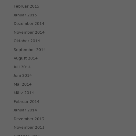
Medien akzeptiert werden, bedarf der Zugriff auf diese Inhalte
Februar 2015
keiner manuellen Einwilligung mehr.
Januar 2015
Cookie-Informationen anzeigen
Dezember 2014
powered by Borlabs Cookie
Datenschutzerklärung
Impressum
November 2014
Oktober 2014
September 2014
August 2014
Juli 2014
Juni 2014
Mai 2014
März 2014
Februar 2014
Januar 2014
Dezember 2013
November 2013