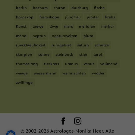
berlin
bochum
chiron
duisburg
fische
horoskop
horoskope
jungfrau
jupiter
krebs
Kunst
loewe
löwe
mars
meridian
merkur
mond
neptun
neptunwelten
pluto
ruecklaeufigkeit
ruhrgebiet
saturn
schütze
skorpion
sonne
steinbock
stier
tarot
thomas ring
tierkreis
uranus
venus
vollmond
waage
wassermann
weihnachten
widder
zwillinge
© 2002-2026 Astrologos-Monika Heer. Alle