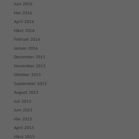
Juni 2016
Mai 2016
Nur essenzielle Cookies akzeptieren
April 2016
Zurück
März 2016
Datenschutzeinstellungen
Essenziell (1)
Februar 2016
Januar 2016
Essenzielle Cookies ermöglichen grundlegende Funktionen und
sind für die einwandfreie Funktion der Website erforderlich.
Dezember 2015
Cookie-Informationen anzeigen
November 2015
Oktober 2015
Mar
Marketing (2)
September 2015
Marketing-Cookies werden von Drittanbietern oder Publishern
August 2015
verwendet, um personalisierte Werbung anzuzeigen. Sie tun dies,
indem sie Besucher über Websites hinweg verfolgen.
Juli 2015
Cookie-Informationen anzeigen
Juni 2015
Ext
Externe Medien (7)
Mai 2015
April 2015
Inhalte von Videoplattformen und Social-Media-Plattformen
werden standardmäßig blockiert. Wenn Cookies von externen
März 2015