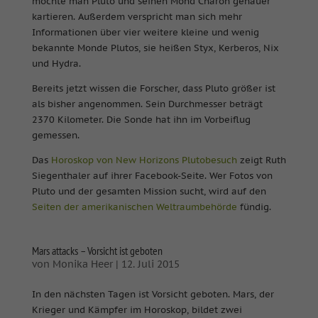
möchte man Pluto und seinen Mond Charon genauer
kartieren. Außerdem verspricht man sich mehr
Informationen über vier weitere kleine und wenig
bekannte Monde Plutos, sie heißen Styx, Kerberos, Nix
und Hydra.
Bereits jetzt wissen die Forscher, dass Pluto größer ist
als bisher angenommen. Sein Durchmesser beträgt
2370 Kilometer. Die Sonde hat ihn im Vorbeiflug
gemessen.
Das
Horoskop von New Horizons Plutobesuch
zeigt Ruth
Siegenthaler auf ihrer Facebook-Seite. Wer Fotos von
Pluto und der gesamten Mission sucht, wird auf den
Seiten der amerikanischen Weltraumbehörde
fündig.
Mars attacks – Vorsicht ist geboten
von
Monika Heer
|
12. Juli 2015
In den nächsten Tagen ist Vorsicht geboten. Mars, der
Krieger und Kämpfer im Horoskop, bildet zwei