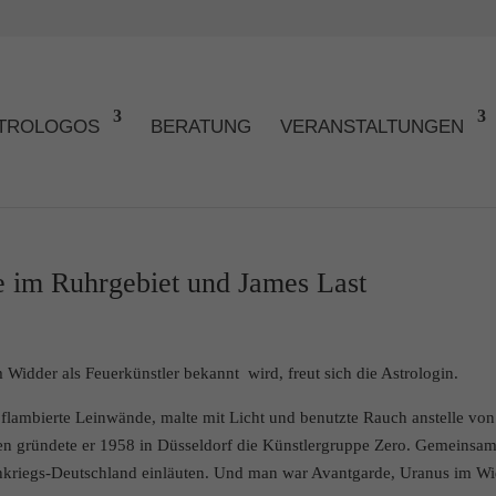
TROLOGOS
BERATUNG
VERANSTALTUNGEN
e im Ruhrgebiet und James Last
 Widder als Feuerkünstler bekannt wird, freut sich die Astrologin.
t, flambierte Leinwände, malte mit Licht und benutzte Rauch anstelle von
en gründete er 1958 in Düsseldorf die Künstlergruppe Zero. Gemeinsa
hkriegs-Deutschland einläuten. Und man war Avantgarde, Uranus im W