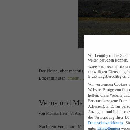
Wir benötigen Ihre Zust
Norde
weiter besuchen können.
Wenn Sie unter 16 Jahre 
Der kleine, aber mächtige Zwergplanet bewegt si
freiwilligen Diensten ge
Erziehungsberechtigten u
Bogenminuten.
(mehr …)
Wir verwenden Cookies u
Website. Einige von ihnen
helfen, diese Website und
Personenbezogene Daten k
Venus und Mars treffen sich
Adressen), z. B. für pers
Anzeigen- und Inhaltsme
von
Monika Heer
|
7. April 2013
die Verwendung Ihrer Dat
Datenschutzerklärung
.
Si
Nachdem Venus und Mars ihre Begegnungen mit Plu
unter
Einstellungen
wider