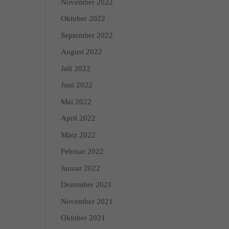
November 2022
n über die Verwendung
Oktober 2022
 Kategorien geben oder
September 2022
August 2022
Zurück
Juli 2022
Juni 2022
Mai 2022
April 2022
Marketing
März 2022
dies, indem sie Besucher
Februar 2022
Januar 2022
Dezember 2021
Externe Medien
November 2021
edien akzeptiert werden,
Oktober 2021