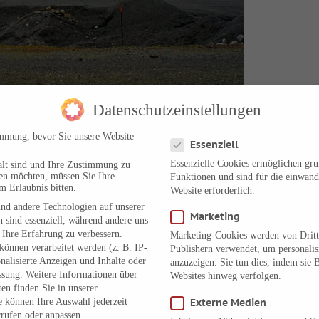
Datenschutzeinstellungen
Datenschutzeinstellungen
immung, bevor Sie unsere Website
Essenziell
n der Halde Pluto im Ruhrgebiet
Essenzielle Cookies ermöglichen gr
alt sind und Ihre Zustimmung zu
ch in den fünf Wochen um seine Station herum gerade mal fünf
ben möchten, müssen Sie Ihre
Funktionen und sind für die einwand
m Erlaubnis bitten.
Website erforderlich.
nd andere Technologien auf unserer
Marketing
 sind essenziell, während andere uns
 Ihre Erfahrung zu verbessern.
Marketing-Cookies werden von Dritt
önnen verarbeitet werden (z. B. IP-
 im Widder
Publishern verwendet, um personali
onalisierte Anzeigen und Inhalte oder
anzuzeigen. Sie tun dies, indem sie 
ssung.
Weitere Informationen über
Websites hinweg verfolgen.
en finden Sie in unserer
e können Ihre Auswahl jederzeit
Externe Medien
to und Uranus hinter sich gebracht haben, treffen beide Planeten heu
rufen oder anpassen.