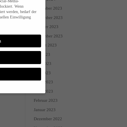
ocial-Media-
das
lockiert. Wenn
Dezember 2023
ert werden, bedarf der
uellen Einwilligung
November 2023
er
Oktober 2023
September 2023
n
August 2023
Juli 2023
Juni 2023
Mai 2023
April 2023
März 2023
Februar 2023
Sie Ihre
Januar 2023
 während andere uns
Dezember 2022
den (z. B. IP-Adressen),