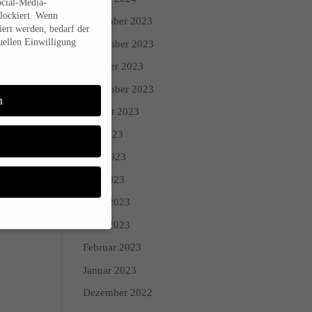
ocial-Media-
lockiert. Wenn
Dezember 2023
ert werden, bedarf der
uellen Einwilligung
November 2023
Oktober 2023
September 2023
n
August 2023
Juli 2023
Juni 2023
Mai 2023
April 2023
März 2023
Februar 2023
Sie Ihre
Januar 2023
 während andere uns
Dezember 2022
den (z. B. IP-Adressen),