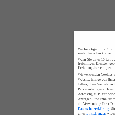
Wir benötigen Ihre Zust
weiter besuchen können.
Wenn Sie unter 16 Jahre 
freiwilligen Diensten ge
Erziehungsberechtigten u
Wir verwenden Cookies u
Website. Einige von ihnen
helfen, diese Website und
Personenbezogene Daten k
Adressen), z. B. für pers
Anzeigen- und Inhaltsme
die Verwendung Ihrer Dat
Datenschutzerklärung
.
Si
unter
Einstellungen
wider