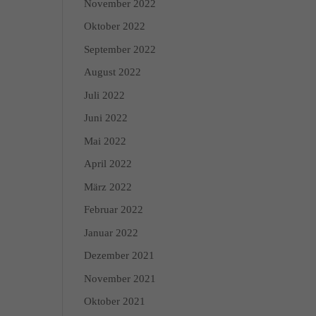
November 2022
n über die Verwendung
Oktober 2022
 Kategorien geben oder
September 2022
August 2022
Zurück
Juli 2022
Juni 2022
Mai 2022
April 2022
Marketing
März 2022
dies, indem sie Besucher
Februar 2022
Januar 2022
Dezember 2021
Externe Medien
November 2021
edien akzeptiert werden,
Oktober 2021