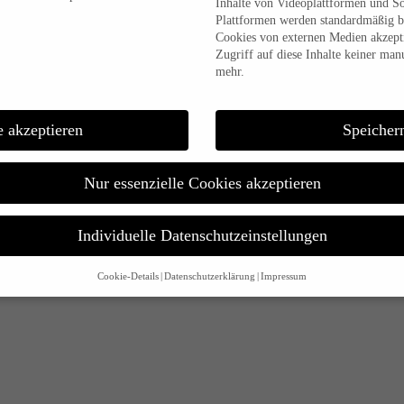
Inhalte von Videoplattformen und S
Plattformen werden standardmäßig b
Cookies von externen Medien akzepti
Zugriff auf diese Inhalte keiner man
mehr.
e akzeptieren
Speicher
Nur essenzielle Cookies akzeptieren
Individuelle Datenschutzeinstellungen
Cookie-Details
Datenschutzerklärung
Impressum
Datenschutzeinstellungen
alt sind und Ihre Zustimmung zu freiwilligen Diensten geben möchten, müssen 
m Erlaubnis bitten.
d andere Technologien auf unserer Website. Einige von ihnen sind essenziell,
 Ihre Erfahrung zu verbessern.
Personenbezogene Daten können verarbeitet wer