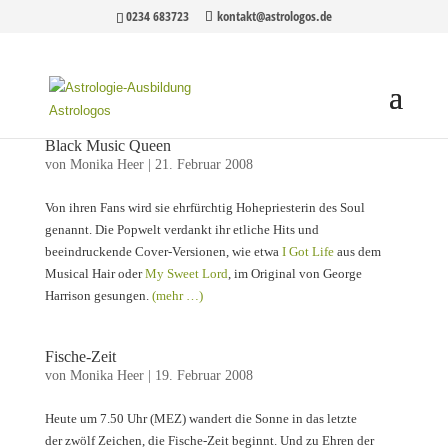
0234 683723
kontakt@astrologos.de
Black Music Queen
von
Monika Heer
|
21. Februar 2008
Von ihren Fans wird sie ehrfürchtig Hohepriesterin des Soul
genannt. Die Popwelt verdankt ihr etliche Hits und
beeindruckende Cover-Versionen, wie etwa
I Got Life
aus dem
Musical Hair oder
My Sweet Lord
, im Original von George
Harrison gesungen.
(mehr …)
Fische-Zeit
von
Monika Heer
|
19. Februar 2008
Heute um 7.50 Uhr (MEZ) wandert die Sonne in das letzte
der zwölf Zeichen, die Fische-Zeit beginnt. Und zu Ehren der