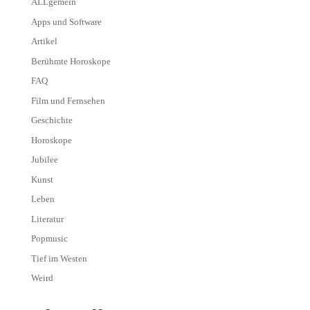
ALLgemein
Apps und Software
Artikel
Berühmte Horoskope
FAQ
Film und Fernsehen
Geschichte
Horoskope
Jubilee
Kunst
Leben
Literatur
Popmusic
Tief im Westen
Weird