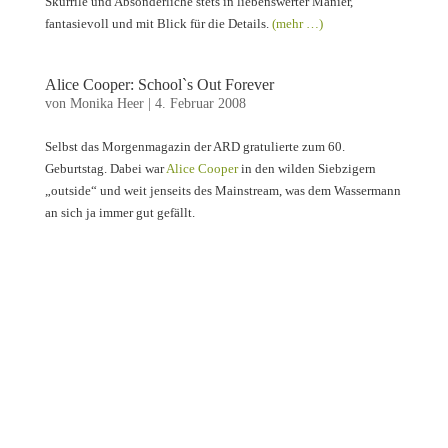
Skurrile und Absonderliche stets in liebenswerter Manier,
fantasievoll und mit Blick für die Details.
(mehr …)
Alice Cooper: School`s Out Forever
von
Monika Heer
|
4. Februar 2008
Selbst das Morgenmagazin der ARD gratulierte zum 60.
Geburtstag. Dabei war
Alice Cooper
in den wilden Siebzigern
„outside“ und weit jenseits des Mainstream, was dem Wassermann
an sich ja immer gut gefällt.