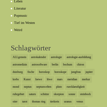
Leben
Literatur
Popmusic
Tief im Westen
Weird
Schlagwörter
ALLgemein
astrokalender
astrologie
astrologie-ausbildung
astromedizin
astrosoftware
berlin
bochum
chiron
duisburg
fische
horoskop
horoskope
jungfrau
jupiter
krebs
Kunst
loewe
löwe
mars
meridian
merkur
mond
neptun
neptunwelten
pluto
ruecklaeufigkeit
ruhrgebiet
saturn
schütze
skorpion
sonne
steinbock
stier
tarot
thomas ring
tierkreis
uranus
venus