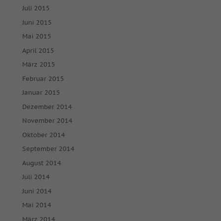
Ext
Externe Medien (7)
Juli 2015
Inhalte von Videoplattformen und Social-Media-Plattformen
Juni 2015
werden standardmäßig blockiert. Wenn Cookies von externen
Mai 2015
Medien akzeptiert werden, bedarf der Zugriff auf diese Inhalte
keiner manuellen Einwilligung mehr.
April 2015
Cookie-Informationen anzeigen
März 2015
powered by Borlabs Cookie
Februar 2015
Datenschutzerklärung
Impressum
Januar 2015
Dezember 2014
November 2014
Oktober 2014
September 2014
August 2014
Juli 2014
Juni 2014
Mai 2014
März 2014