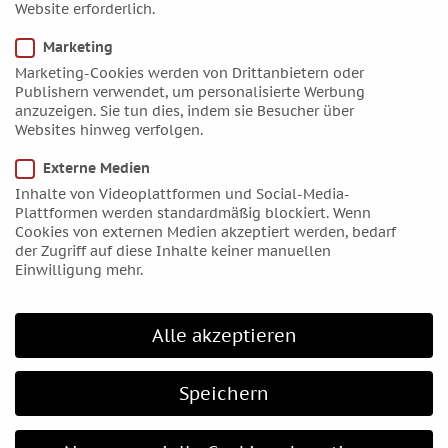
Website erforderlich.
Juli 2019
Marketing
Juni 2019
Marketing-Cookies werden von Drittanbietern oder
April 2019
Publishern verwendet, um personalisierte Werbung
März 2019
anzuzeigen. Sie tun dies, indem sie Besucher über
Websites hinweg verfolgen.
Februar 2019
Januar 2019
Externe Medien
Dezember 2018
Inhalte von Videoplattformen und Social-Media-
Plattformen werden standardmäßig blockiert. Wenn
November 2018
Cookies von externen Medien akzeptiert werden, bedarf
Oktober 2018
der Zugriff auf diese Inhalte keiner manuellen
Einwilligung mehr.
September 2018
August 2018
Alle akzeptieren
Juli 2018
Juni 2018
Speichern
Mai 2018
April 2018