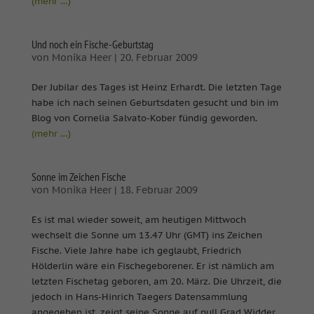
(mehr …)
Und noch ein Fische-Geburtstag
von
Monika Heer
|
20. Februar 2009
Der Jubilar des Tages ist Heinz Erhardt. Die letzten Tage
habe ich nach seinen Geburtsdaten gesucht und bin im
Blog von Cornelia Salvato-Kober fündig geworden.
(mehr …)
Sonne im Zeichen Fische
von
Monika Heer
|
18. Februar 2009
Es ist mal wieder soweit, am heutigen Mittwoch
wechselt die Sonne um 13.47 Uhr (GMT) ins Zeichen
Fische. Viele Jahre habe ich geglaubt, Friedrich
Hölderlin wäre ein Fischegeborener. Er ist nämlich am
letzten Fischetag geboren, am 20. März. Die Uhrzeit, die
jedoch in Hans-Hinrich Taegers Datensammlung
angegeben ist, zeigt seine Sonne auf null Grad Widder.