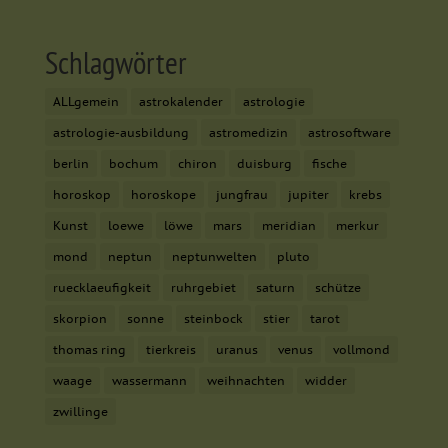
Schlagwörter
ALLgemein
astrokalender
astrologie
astrologie-ausbildung
astromedizin
astrosoftware
berlin
bochum
chiron
duisburg
fische
horoskop
horoskope
jungfrau
jupiter
krebs
Kunst
loewe
löwe
mars
meridian
merkur
mond
neptun
neptunwelten
pluto
ruecklaeufigkeit
ruhrgebiet
saturn
schütze
skorpion
sonne
steinbock
stier
tarot
thomas ring
tierkreis
uranus
venus
vollmond
waage
wassermann
weihnachten
widder
zwillinge