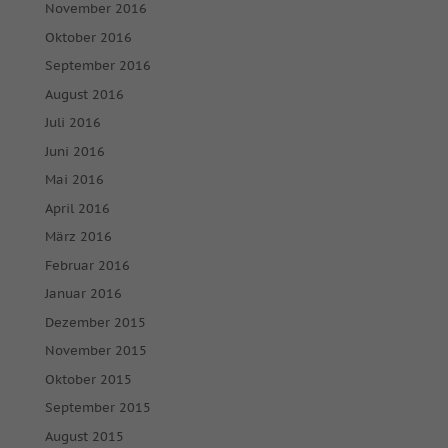
geben oder sich weitere Informationen anzeigen lassen und
November 2016
so nur bestimmte Cookies auswählen.
Oktober 2016
Alle akzeptieren
Speichern
September 2016
August 2016
Nur essenzielle Cookies akzeptieren
Juli 2016
Juni 2016
Zurück
Datenschutzeinstellungen
Mai 2016
Essenziell (1)
April 2016
Essenzielle Cookies ermöglichen grundlegende Funktionen und
März 2016
sind für die einwandfreie Funktion der Website erforderlich.
Februar 2016
Cookie-Informationen anzeigen
Januar 2016
Mar
Marketing (2)
Dezember 2015
November 2015
Marketing-Cookies werden von Drittanbietern oder Publishern
verwendet, um personalisierte Werbung anzuzeigen. Sie tun dies,
Oktober 2015
indem sie Besucher über Websites hinweg verfolgen.
September 2015
Cookie-Informationen anzeigen
August 2015