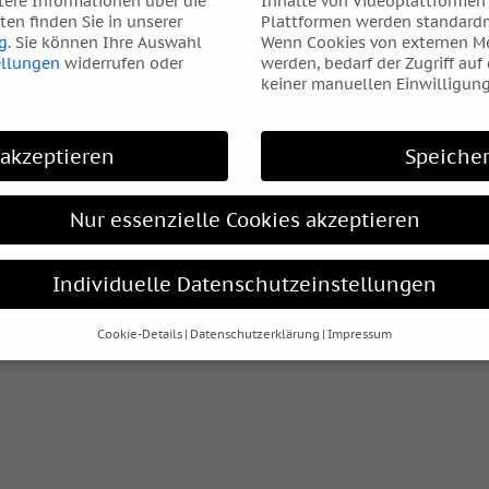
tere Informationen über die
Inhalte von Videoplattformen
en finden Sie in unserer
Plattformen werden standardm
g
.
Sie können Ihre Auswahl
Wenn Cookies von externen Me
ellungen
widerrufen oder
werden, bedarf der Zugriff auf
keiner manuellen Einwilligung
 akzeptieren
Speiche
Nur essenzielle Cookies akzeptieren
Individuelle Datenschutzeinstellungen
Cookie-Details
Datenschutzerklärung
Impressum
Datenschutzeinstellungen
hre alt sind und Ihre Zustimmung zu freiwilligen Diensten geben
htigten um Erlaubnis bitten.
s und andere Technologien auf unserer Website. Einige von ihnen
elfen, diese Website und Ihre Erfahrung zu verbessern.
Personen