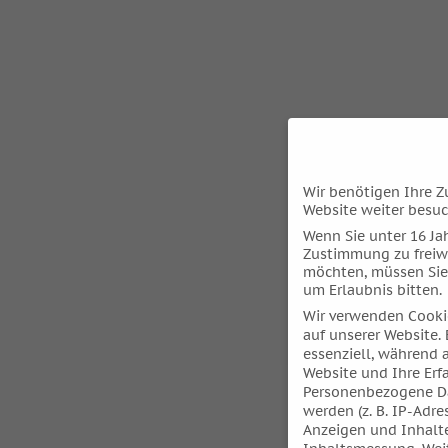
Wir benötigen Ihre Z
Website weiter besu
Wenn Sie unter 16 Jah
Zustimmung zu freiw
möchten, müssen Sie
um Erlaubnis bitten.
Wir verwenden Cooki
auf unserer Website. 
essenziell, während 
Website und Ihre Erf
Personenbezogene Da
werden (z. B. IP-Adres
Anzeigen und Inhalt