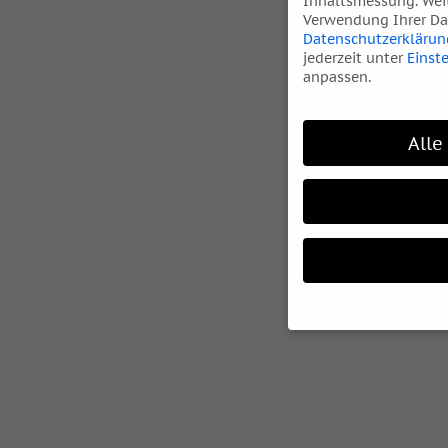
Inhaltsmessung.
Wei
Verwendung Ihrer Dat
Datenschutzerklärun
jederzeit unter
Einst
anpassen.
Alle
Wenn Sie unter 16 Ja
Ihre Erziehungsberec
Wir verwenden Cookie
während andere uns h