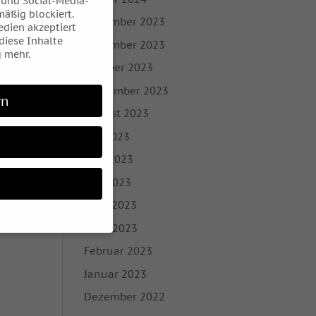
 und Social-Media-
äßig blockiert.
Dezember 2023
dien akzeptiert
 diese Inhalte
November 2023
 mehr.
Oktober 2023
September 2023
rn
August 2023
Juli 2023
Juni 2023
Mai 2023
April 2023
März 2023
Februar 2023
 möchten, müssen Sie
Januar 2023
Dezember 2022
 sind essenziell,
bezogene Daten