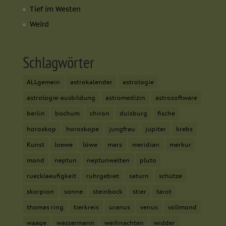
Tief im Westen
Weird
Schlagwörter
ALLgemein
astrokalender
astrologie
astrologie-ausbildung
astromedizin
astrosoftware
berlin
bochum
chiron
duisburg
fische
horoskop
horoskope
jungfrau
jupiter
krebs
Kunst
loewe
löwe
mars
meridian
merkur
mond
neptun
neptunwelten
pluto
ruecklaeufigkeit
ruhrgebiet
saturn
schütze
skorpion
sonne
steinbock
stier
tarot
thomas ring
tierkreis
uranus
venus
vollmond
waage
wassermann
weihnachten
widder