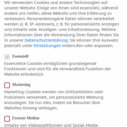
Wir verwenden Cookies und andere Technologien auf
Mai 2022
unserer Website. Einige von ihnen sind essenziell, während
April 2022
andere uns helfen, diese Website und Ihre Erfahrung zu
verbessern.
Personenbezogene Daten können verarbeitet
März 2022
werden (z. B. IP-Adressen), z. B. für personalisierte Anzeigen
Februar 2022
und Inhalte oder Anzeigen- und Inhaltsmessung.
Weitere
Informationen über die Verwendung Ihrer Daten finden Sie
Januar 2022
in unserer
Datenschutzerklärung
.
Sie können Ihre Auswahl
Dezember 2021
jederzeit unter
Einstellungen
widerrufen oder anpassen.
Datenschutzeinstellungen
November 2021
Essenziell
Oktober 2021
Essenzielle Cookies ermöglichen grundlegende
September 2021
Funktionen und sind für die einwandfreie Funktion der
Website erforderlich.
August 2021
Juli 2021
Marketing
Juni 2021
Marketing-Cookies werden von Drittanbietern oder
Publishern verwendet, um personalisierte Werbung
Mai 2021
anzuzeigen. Sie tun dies, indem sie Besucher über
April 2021
Websites hinweg verfolgen.
März 2021
Externe Medien
Februar 2021
Inhalte von Videoplattformen und Social-Media-