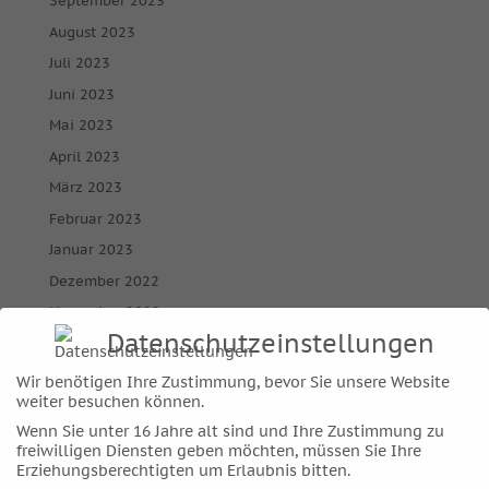
September 2023
August 2023
Juli 2023
Juni 2023
Mai 2023
April 2023
März 2023
Februar 2023
Januar 2023
Dezember 2022
November 2022
Datenschutzeinstellungen
Oktober 2022
September 2022
Wir benötigen Ihre Zustimmung, bevor Sie unsere Website
weiter besuchen können.
August 2022
Wenn Sie unter 16 Jahre alt sind und Ihre Zustimmung zu
Juli 2022
freiwilligen Diensten geben möchten, müssen Sie Ihre
Juni 2022
Erziehungsberechtigten um Erlaubnis bitten.