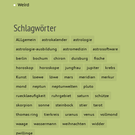
Weird
Schlagwörter
ALLgemein
astrokalender
astrologie
astrologie-ausbildung
astromedizin
astrosoftware
berlin
bochum
chiron
duisburg
fische
horoskop
horoskope
jungfrau
jupiter
krebs
Kunst
loewe
löwe
mars
meridian
merkur
mond
neptun
neptunwelten
pluto
ruecklaeufigkeit
ruhrgebiet
saturn
schütze
skorpion
sonne
steinbock
stier
tarot
thomas ring
tierkreis
uranus
venus
vollmond
waage
wassermann
weihnachten
widder
zwillinge