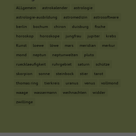
ALLgemein
astrokalender
astrologie
astrologie-ausbildung
astromedizin
astrosoftware
berlin
bochum
chiron
duisburg
fische
horoskop
horoskope
jungfrau
jupiter
krebs
Kunst
loewe
löwe
mars
meridian
merkur
mond
neptun
neptunwelten
pluto
ruecklaeufigkeit
ruhrgebiet
saturn
schütze
skorpion
sonne
steinbock
stier
tarot
thomas ring
tierkreis
uranus
venus
vollmond
waage
wassermann
weihnachten
widder
zwillinge