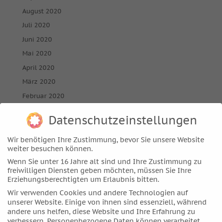
August 2020
Juli 2020
Juni 2020
Mai 2020
April 2020
März 2020
Februar 2020
Januar 2020
Datenschutzeinstellungen
Dezember 2019
November 2019
Wir benötigen Ihre Zustimmung, bevor Sie unsere Website
weiter besuchen können.
Oktober 2019
Wenn Sie unter 16 Jahre alt sind und Ihre Zustimmung zu
September 2019
freiwilligen Diensten geben möchten, müssen Sie Ihre
Erziehungsberechtigten um Erlaubnis bitten.
August 2019
Wir verwenden Cookies und andere Technologien auf
Juli 2019
unserer Website. Einige von ihnen sind essenziell, während
Juni 2019
andere uns helfen, diese Website und Ihre Erfahrung zu
verbessern.
Personenbezogene Daten können verarbeitet