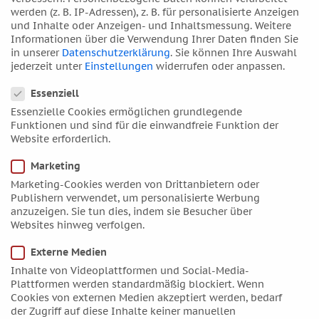
April 2019
werden (z. B. IP-Adressen), z. B. für personalisierte Anzeigen
März 2019
und Inhalte oder Anzeigen- und Inhaltsmessung.
Weitere
Informationen über die Verwendung Ihrer Daten finden Sie
Februar 2019
in unserer
Datenschutzerklärung
.
Sie können Ihre Auswahl
Januar 2019
jederzeit unter
Einstellungen
widerrufen oder anpassen.
Datenschutzeinstellungen
Dezember 2018
Essenziell
November 2018
Essenzielle Cookies ermöglichen grundlegende
Oktober 2018
Funktionen und sind für die einwandfreie Funktion der
Website erforderlich.
September 2018
August 2018
Marketing
Juli 2018
Marketing-Cookies werden von Drittanbietern oder
Publishern verwendet, um personalisierte Werbung
Juni 2018
anzuzeigen. Sie tun dies, indem sie Besucher über
Mai 2018
Websites hinweg verfolgen.
April 2018
Externe Medien
März 2018
Inhalte von Videoplattformen und Social-Media-
Plattformen werden standardmäßig blockiert. Wenn
Februar 2018
Cookies von externen Medien akzeptiert werden, bedarf
Januar 2018
der Zugriff auf diese Inhalte keiner manuellen