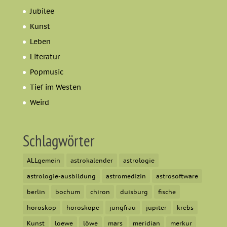
Jubilee
Kunst
Leben
Literatur
Popmusic
Tief im Westen
Weird
Schlagwörter
ALLgemein
astrokalender
astrologie
astrologie-ausbildung
astromedizin
astrosoftware
berlin
bochum
chiron
duisburg
fische
horoskop
horoskope
jungfrau
jupiter
krebs
Kunst
loewe
löwe
mars
meridian
merkur