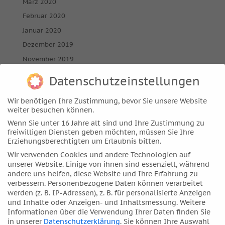
März 2020
Februar 2020
Januar 2020
Dezember 2019
November 2019
Oktober 2019
Datenschutzeinstellungen
September 2019
Wir benötigen Ihre Zustimmung, bevor Sie unsere Website
August 2019
weiter besuchen können.
Juli 2019
Wenn Sie unter 16 Jahre alt sind und Ihre Zustimmung zu
Juni 2019
freiwilligen Diensten geben möchten, müssen Sie Ihre
Erziehungsberechtigten um Erlaubnis bitten.
April 2019
Wir verwenden Cookies und andere Technologien auf
März 2019
unserer Website. Einige von ihnen sind essenziell, während
Februar 2019
andere uns helfen, diese Website und Ihre Erfahrung zu
verbessern.
Personenbezogene Daten können verarbeitet
Januar 2019
werden (z. B. IP-Adressen), z. B. für personalisierte Anzeigen
Dezember 2018
und Inhalte oder Anzeigen- und Inhaltsmessung.
Weitere
Informationen über die Verwendung Ihrer Daten finden Sie
November 2018
in unserer
Datenschutzerklärung
.
Sie können Ihre Auswahl