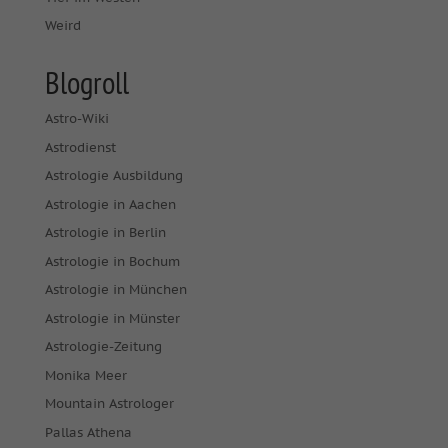
Weird
Blogroll
Astro-Wiki
Astrodienst
Astrologie Ausbildung
Astrologie in Aachen
Astrologie in Berlin
Astrologie in Bochum
Astrologie in München
Astrologie in Münster
Astrologie-Zeitung
Monika Meer
Mountain Astrologer
Pallas Athena