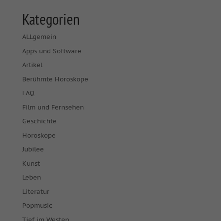
Kategorien
ALLgemein
Apps und Software
Artikel
Berühmte Horoskope
FAQ
Film und Fernsehen
Geschichte
Horoskope
Jubilee
Kunst
Leben
Literatur
Popmusic
Tief im Westen