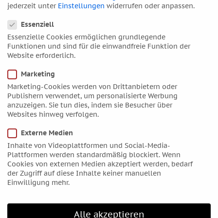
Oktober 2018
jederzeit unter
Einstellungen
widerrufen oder anpassen.
Datenschutzeinstellungen
September 2018
Essenziell
August 2018
Essenzielle Cookies ermöglichen grundlegende
Funktionen und sind für die einwandfreie Funktion der
Juli 2018
Website erforderlich.
Juni 2018
Marketing
Mai 2018
Marketing-Cookies werden von Drittanbietern oder
April 2018
Publishern verwendet, um personalisierte Werbung
März 2018
anzuzeigen. Sie tun dies, indem sie Besucher über
Websites hinweg verfolgen.
Februar 2018
Januar 2018
Externe Medien
Dezember 2017
Inhalte von Videoplattformen und Social-Media-
Plattformen werden standardmäßig blockiert. Wenn
November 2017
Cookies von externen Medien akzeptiert werden, bedarf
Oktober 2017
der Zugriff auf diese Inhalte keiner manuellen
Einwilligung mehr.
September 2017
August 2017
Alle akzeptieren
Juli 2017