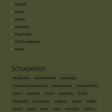
Jubilee
Kunst
Leben
Literatur
Popmusic
Tief im Westen
Weird
Schlagwörter
ALLgemein
astrokalender
astrologie
astrologie-ausbildung
astromedizin
astrosoftware
berlin
bochum
chiron
duisburg
fische
horoskop
horoskope
jungfrau
jupiter
krebs
Kunst
loewe
löwe
mars
meridian
merkur