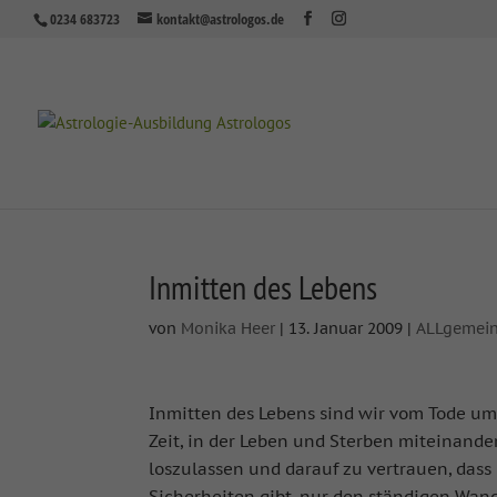
0234 683723
kontakt@astrologos.de
Inmitten des Lebens
von
Monika Heer
|
13. Januar 2009
|
ALLgemei
Inmitten des Lebens sind wir vom Tode umf
Zeit, in der Leben und Sterben miteinand
loszulassen und darauf zu vertrauen, dass
Sicherheiten gibt, nur den ständigen Wan