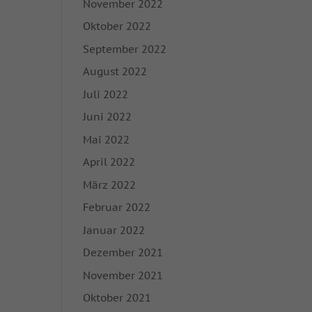
November 2022
ie in unserer
Oktober 2022
igung zu ganzen
September 2022
mmte Cookies
August 2022
Juli 2022
Zurück
Juni 2022
Mai 2022
on der Website
April 2022
März 2022
Februar 2022
Marketing
Januar 2022
rbung anzuzeigen. Sie
Dezember 2021
November 2021
Oktober 2021
Externe Medien