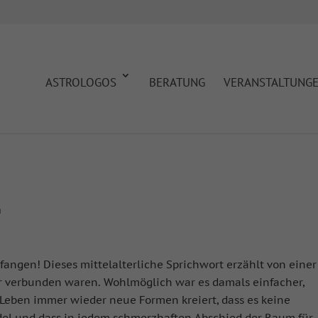
ASTROLOGOS
BERATUNG
VERANSTALTUNG
n
angen! Dieses mittelalterliche Sprichwort erzählt von einer
er verbunden waren. Wohlmöglich war es damals einfacher,
 Leben immer wieder neue Formen kreiert, dass es keine
del und dass in jedem schmerzhaften Abschied der Raum für