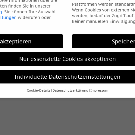
tere Informationen über die
Plattformen werden standardm
en finden Sie in unserer
Wenn Cookies von externen Me
g
.
Sie können Ihre Auswahl
werden, bedarf der Zugriff auf
ellungen
widerrufen oder
keiner manuellen Einwilligung
 akzeptieren
Speiche
Nur essenzielle Cookies akzeptieren
Individuelle Datenschutzeinstellungen
Cookie-Details
Datenschutzerklärung
Impressum
Datenschutzeinstellungen
hre alt sind und Ihre Zustimmung zu freiwilligen Diensten geben
htigten um Erlaubnis bitten.
s und andere Technologien auf unserer Website. Einige von ihnen
elfen, diese Website und Ihre Erfahrung zu verbessern.
Personen
rden (z. B. IP-Adressen), z. B. für personalisierte Anzeigen und I