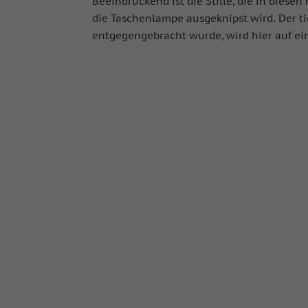
Beeindruckend ist die Stille, die in diese
die Taschenlampe ausgeknipst wird. Der ti
entgegengebracht wurde, wird hier auf ein