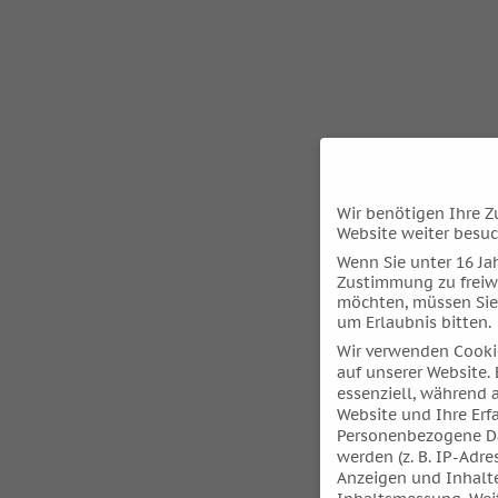
Wir benötigen Ihre Z
Website weiter besu
Wenn Sie unter 16 Jah
Zustimmung zu freiw
möchten, müssen Sie
um Erlaubnis bitten.
Wir verwenden Cooki
auf unserer Website. 
essenziell, während 
Website und Ihre Erf
Personenbezogene Da
werden (z. B. IP-Adres
Anzeigen und Inhalt