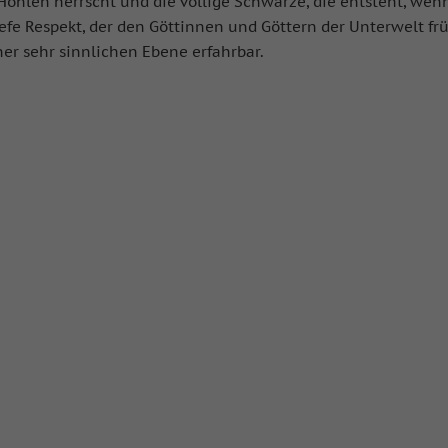
n Höhlen herrscht und die völlige Schwärze, die entsteht, wen
efe Respekt, der den Göttinnen und Göttern der Unterwelt fr
er sehr sinnlichen Ebene erfahrbar.