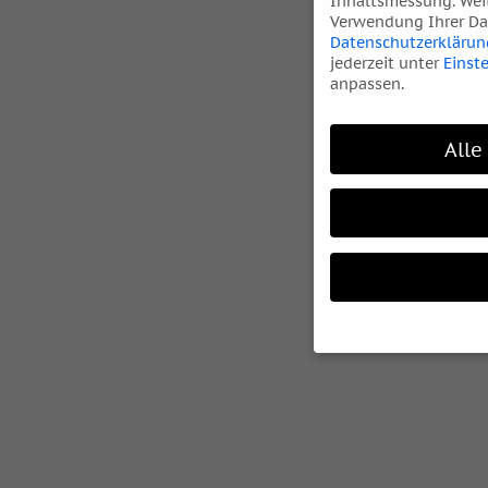
Inhaltsmessung.
Wei
Verwendung Ihrer Dat
Datenschutzerklärun
jederzeit unter
Einst
anpassen.
Alle
Wenn Sie unter 16 Ja
Ihre Erziehungsberec
Wir verwenden Cookie
während andere uns h
können verarbeitet we