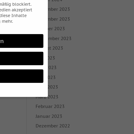
äßig blockiert.
Dezember 2023
dien akzeptiert
 diese Inhalte
November 2023
 mehr.
Oktober 2023
September 2023
rn
August 2023
Juli 2023
Juni 2023
Mai 2023
April 2023
März 2023
Februar 2023
 möchten, müssen Sie
Januar 2023
 sind essenziell,
Dezember 2022
bezogene Daten
nhalte oder Anzeigen-