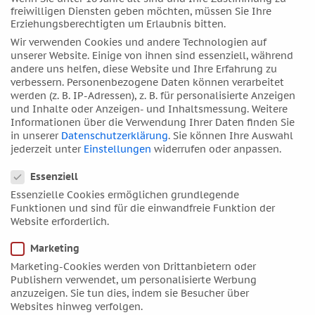
Mai 2017
freiwilligen Diensten geben möchten, müssen Sie Ihre
April 2017
Erziehungsberechtigten um Erlaubnis bitten.
März 2017
Wir verwenden Cookies und andere Technologien auf
unserer Website. Einige von ihnen sind essenziell, während
Februar 2017
andere uns helfen, diese Website und Ihre Erfahrung zu
Januar 2017
verbessern.
Personenbezogene Daten können verarbeitet
werden (z. B. IP-Adressen), z. B. für personalisierte Anzeigen
Dezember 2016
und Inhalte oder Anzeigen- und Inhaltsmessung.
Weitere
November 2016
Informationen über die Verwendung Ihrer Daten finden Sie
in unserer
Datenschutzerklärung
.
Sie können Ihre Auswahl
Oktober 2016
jederzeit unter
Einstellungen
widerrufen oder anpassen.
September 2016
Datenschutzeinstellungen
Essenziell
August 2016
Essenzielle Cookies ermöglichen grundlegende
Juli 2016
Funktionen und sind für die einwandfreie Funktion der
Juni 2016
Website erforderlich.
Mai 2016
Marketing
April 2016
Marketing-Cookies werden von Drittanbietern oder
Publishern verwendet, um personalisierte Werbung
März 2016
anzuzeigen. Sie tun dies, indem sie Besucher über
Februar 2016
Websites hinweg verfolgen.