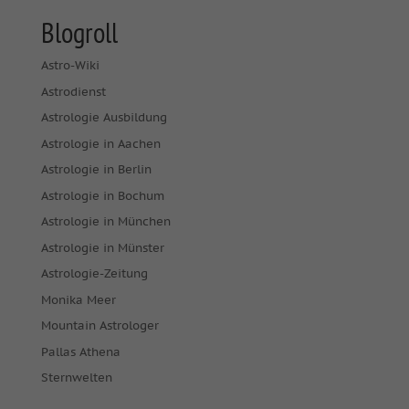
Blogroll
Astro-Wiki
Astrodienst
Astrologie Ausbildung
Astrologie in Aachen
Astrologie in Berlin
Astrologie in Bochum
Astrologie in München
Astrologie in Münster
Astrologie-Zeitung
Monika Meer
Mountain Astrologer
Pallas Athena
Sternwelten