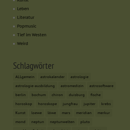
Leben
Literatur
Popmusic
Tief im Westen
Weird
Schlagwörter
ALLgemein
astrokalender
astrologie
astrologie-ausbildung
astromedizin
astrosoftware
berlin
bochum
chiron
duisburg
fische
horoskop
horoskope
jungfrau
jupiter
krebs
Kunst
loewe
löwe
mars
meridian
merkur
mond
neptun
neptunwelten
pluto