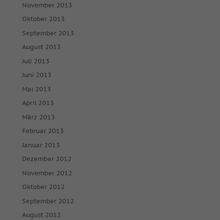
Cookie-Informationen anzeigen
November 2013
Mar
Marketing (2)
Oktober 2013
September 2013
Marketing-Cookies werden von Drittanbietern oder Publishern
verwendet, um personalisierte Werbung anzuzeigen. Sie tun dies,
August 2013
indem sie Besucher über Websites hinweg verfolgen.
Juli 2013
Cookie-Informationen anzeigen
Juni 2013
Ext
Externe Medien (7)
Mai 2013
April 2013
Inhalte von Videoplattformen und Social-Media-Plattformen
werden standardmäßig blockiert. Wenn Cookies von externen
März 2013
Medien akzeptiert werden, bedarf der Zugriff auf diese Inhalte
keiner manuellen Einwilligung mehr.
Februar 2013
Cookie-Informationen anzeigen
Januar 2013
Dezember 2012
powered by Borlabs Cookie
Datenschutzerklärung
Impressum
November 2012
Oktober 2012
September 2012
August 2012