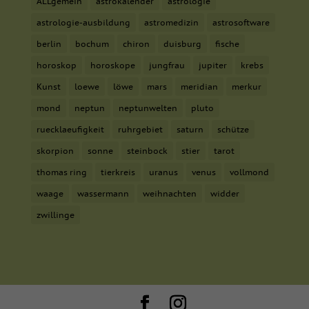
ALLgemein
astrokalender
astrologie
astrologie-ausbildung
astromedizin
astrosoftware
berlin
bochum
chiron
duisburg
fische
horoskop
horoskope
jungfrau
jupiter
krebs
Kunst
loewe
löwe
mars
meridian
merkur
mond
neptun
neptunwelten
pluto
ruecklaeufigkeit
ruhrgebiet
saturn
schütze
skorpion
sonne
steinbock
stier
tarot
thomas ring
tierkreis
uranus
venus
vollmond
waage
wassermann
weihnachten
widder
zwillinge