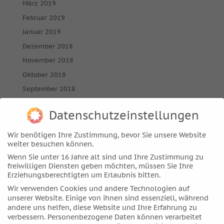
März 2019
Februar 2019
Januar 2019
Dezember 2018
November 2018
Oktober 2018
September 2018
August 2018
Datenschutzeinstellungen
Juli 2018
Juni 2018
Wir benötigen Ihre Zustimmung, bevor Sie unsere Website
weiter besuchen können.
Mai 2018
Wenn Sie unter 16 Jahre alt sind und Ihre Zustimmung zu
April 2018
freiwilligen Diensten geben möchten, müssen Sie Ihre
März 2018
Erziehungsberechtigten um Erlaubnis bitten.
Wir verwenden Cookies und andere Technologien auf
Februar 2018
unserer Website. Einige von ihnen sind essenziell, während
Januar 2018
andere uns helfen, diese Website und Ihre Erfahrung zu
verbessern.
Personenbezogene Daten können verarbeitet
Dezember 2017