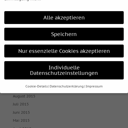
Juli 2016
Juni 2016
Alle akzeptieren
Mai 2016
April 2016
Speichern
März 2016
Februar 2016
Nur essenzielle Cookies akzeptieren
Januar 2016
Dezember 2015
Individuelle
November 2015
Datenschutzeinstellungen
Oktober 2015
Cookie-Details
Datenschutzerklärung
Impressum
September 2015
Datenschutzeinstellungen
August 2015
Juli 2015
Wenn Sie unter 16 Jahre alt sind und Ihre Zustimmung zu
freiwilligen Diensten geben möchten, müssen Sie Ihre
Juni 2015
Erziehungsberechtigten um Erlaubnis bitten.
Mai 2015
Wir verwenden Cookies und andere Technologien auf