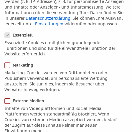
werden (z. B. IP-Adressen), z. B. für personalisierte Anzeigen
November 2017
und Inhalte oder Anzeigen- und Inhaltsmessung.
Weitere
Informationen über die Verwendung Ihrer Daten finden Sie
Oktober 2017
in unserer
Datenschutzerklärung
.
Sie können Ihre Auswahl
September 2017
jederzeit unter
Einstellungen
widerrufen oder anpassen.
Datenschutzeinstellungen
August 2017
Essenziell
Juli 2017
Essenzielle Cookies ermöglichen grundlegende
Juni 2017
Funktionen und sind für die einwandfreie Funktion der
Website erforderlich.
Mai 2017
April 2017
Marketing
März 2017
Marketing-Cookies werden von Drittanbietern oder
Publishern verwendet, um personalisierte Werbung
Februar 2017
anzuzeigen. Sie tun dies, indem sie Besucher über
Januar 2017
Websites hinweg verfolgen.
Dezember 2016
Externe Medien
November 2016
Inhalte von Videoplattformen und Social-Media-
Oktober 2016
Plattformen werden standardmäßig blockiert. Wenn
Cookies von externen Medien akzeptiert werden, bedarf
September 2016
der Zugriff auf diese Inhalte keiner manuellen
August 2016
Einwilligung mehr.