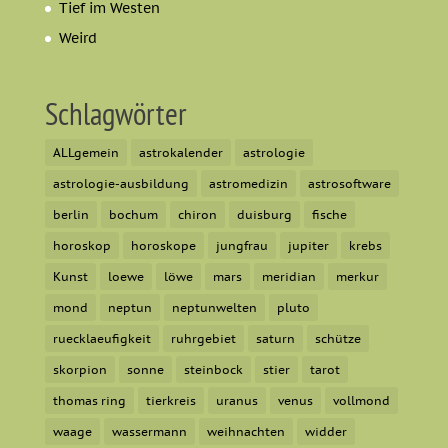
Tief im Westen
Weird
Schlagwörter
ALLgemein
astrokalender
astrologie
astrologie-ausbildung
astromedizin
astrosoftware
berlin
bochum
chiron
duisburg
fische
horoskop
horoskope
jungfrau
jupiter
krebs
Kunst
loewe
löwe
mars
meridian
merkur
mond
neptun
neptunwelten
pluto
ruecklaeufigkeit
ruhrgebiet
saturn
schütze
skorpion
sonne
steinbock
stier
tarot
thomas ring
tierkreis
uranus
venus
vollmond
waage
wassermann
weihnachten
widder