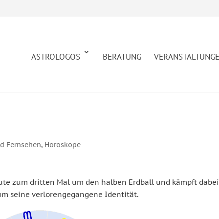
ASTROLOGOS
BERATUNG
VERANSTALTUNG
nd Fernsehen
,
Horoskope
ute zum dritten Mal um den halben Erdball und kämpft dabe
um seine verlorengegangene Identität.